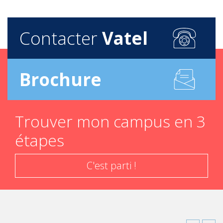
Contacter
Vatel
Brochure
Trouver mon campus en 3
étapes
C'est parti !