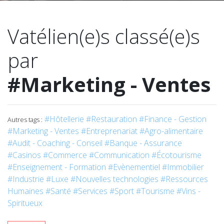
Vatélien(e)s classé(e)s
par
#Marketing - Ventes
#Hôtellerie
#Restauration
#Finance - Gestion
Autres tags :
#Marketing - Ventes
#Entreprenariat
#Agro-alimentaire
#Audit - Coaching - Conseil
#Banque - Assurance
#Casinos
#Commerce
#Communication
#Écotourisme
#Enseignement - Formation
#Evènementiel
#Immobilier
#Industrie
#Luxe
#Nouvelles technologies
#Ressources
Humaines
#Santé
#Services
#Sport
#Tourisme
#Vins -
Spiritueux