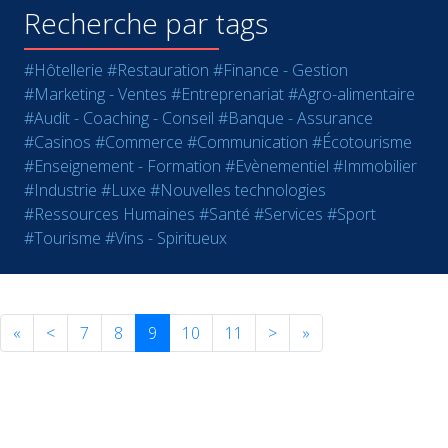
Recherche par tags
#Hôtellerie
#Restauration
#Finance - Gestion
#Marketing - Ventes
#Entreprenariat
#Agro-alimentaire
#Audit - Coaching - Conseil
#Banque - Assurance
#Casinos
#Commerce
#Communication
#Écotourisme
#Enseignement - Formation
#Evènementiel
#Immobilier
#Industrie
#Luxe
#Nouvelles technologies
#Ressources Humaines
#Santé
#Services
#Sport
#Tourisme
#Vins - Spiritueux
«
<
7
8
9
10
11
>
»