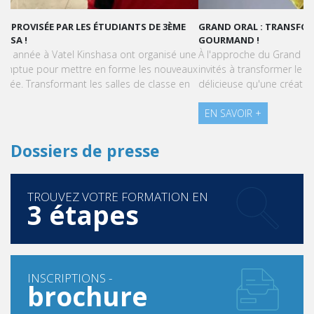
GRAND ORAL : TRANSFORMONS LE STRESS EN SUCCÈS
GOURMAND !
À l'approche du Grand Oral, les étudiants de Vatel Kinshasa sont
invités à transformer le stress en une expérience aussi
délicieuse qu'une création pâtissière.
EN SAVOIR +
Dossiers de presse
TROUVEZ VOTRE FORMATION EN
3 étapes
INSCRIPTIONS -
brochure