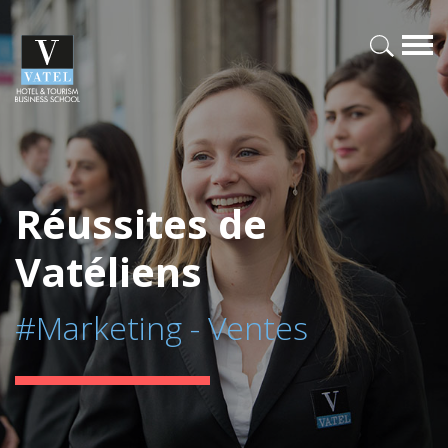
Réussites de
Vatéliens
#Marketing - Ventes