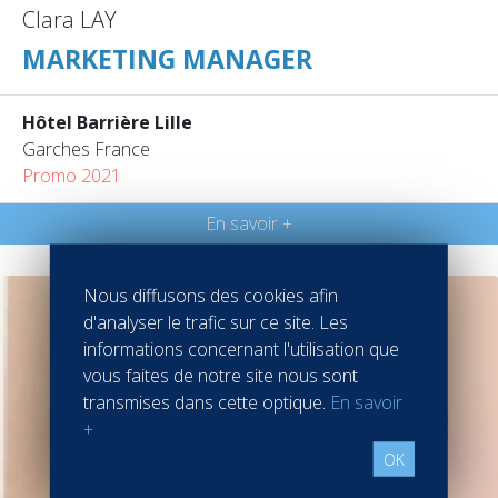
Clara LAY
MARKETING MANAGER
Hôtel Barrière Lille
Garches France
Promo 2021
En savoir +
Nous diffusons des cookies afin
d'analyser le trafic sur ce site. Les
informations concernant l'utilisation que
vous faites de notre site nous sont
transmises dans cette optique.
En savoir
+
OK