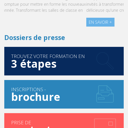
invités à transformer le stress en une expérience aussi
délicieuse qu'une création pâtissière.
EN SAVOIR +
Dossiers de presse
TROUVEZ VOTRE FORMATION EN
3 étapes
INSCRIPTIONS -
brochure
PRISE DE
contact