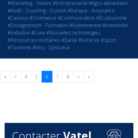
#Marketing - Ventes
#Entreprenariat
#Agro-alimentaire
#Audit - Coaching - Conseil
#Banque - Assurance
#Casinos
#Commerce
#Communication
#Écotourisme
#Enseignement - Formation
#Evènementiel
#Immobilier
#Industrie
#Luxe
#Nouvelles technologies
#Ressources Humaines
#Santé
#Services
#Sport
#Tourisme
#Vins - Spiritueux
«
<
4
5
6
7
8
>
»
Contacter
Vatel