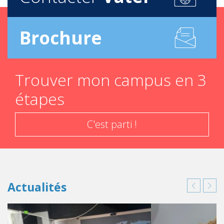
Brochure
Trouver mon campus en 3
étapes
C'est parti !
Actualités