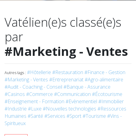
Vatélien(e)s classé(e)s
par
#Marketing - Ventes
#Hôtellerie
#Restauration
#Finance - Gestion
Autres tags :
#Marketing - Ventes
#Entreprenariat
#Agro-alimentaire
#Audit - Coaching - Conseil
#Banque - Assurance
#Casinos
#Commerce
#Communication
#Écotourisme
#Enseignement - Formation
#Evènementiel
#Immobilier
#Industrie
#Luxe
#Nouvelles technologies
#Ressources
Humaines
#Santé
#Services
#Sport
#Tourisme
#Vins -
Spiritueux