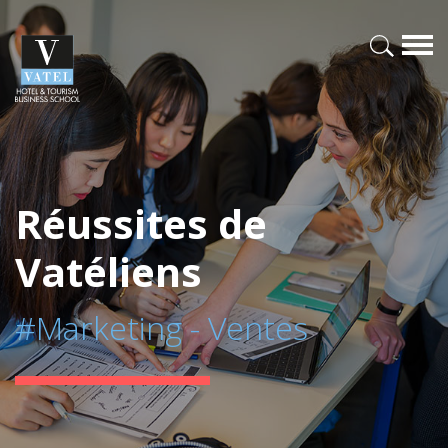
Réussites de
Vatéliens
#Marketing - Ventes