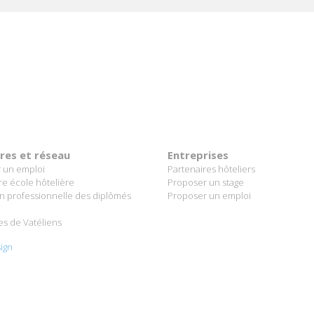
ères et réseau
Entreprises
 un emploi
Partenaires hôteliers
re école hôtelière
Proposer un stage
on professionnelle des diplômés
Proposer un emploi
es de Vatéliens
ign