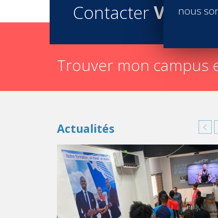
Contacter
Vatel
nous son
Trouver mon campus e
Actualités