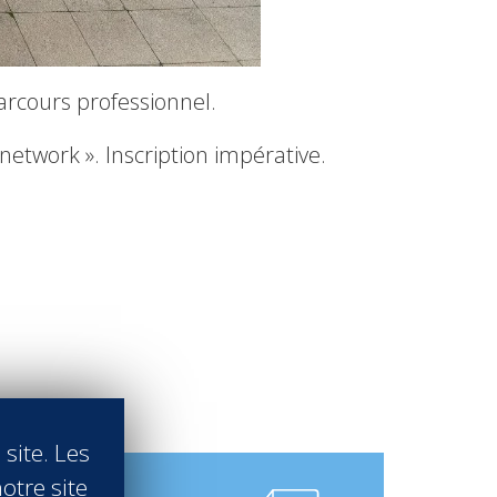
arcours professionnel.
network ». Inscription impérative.
 site. Les
otre site