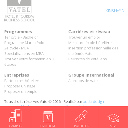
KINSHASA
Programmes
Carrières et réseau
1er cycle - Bachelor
Trouver un emploi
Programme Marco Polo
Meilleure école hôtelière
2e cycle - MBA
Insertion professionnelle des
Spécialisations en MBA
diplômés Vatel
Trouvez votre formation en 3
Réussites de Vatéliens
étapes
Entreprises
Groupe International
Partenaires hôteliers
À propos de Vatel
Proposer un stage
Proposer un emploi
Tous droits réservés Vatel© 2026 - Réalisé par
auda-design
Mentions légales et politique de confidentialité
-
C.G.U.
CAMPUS
BROCHURE
BACHELOR
MBA