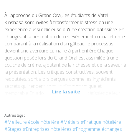
À l'approche du Grand Oral, les étudiants de Vatel
Kinshasa sont invités à transformer le stress en une
expérience aussi délicieuse qu'une création pâtissière. En
changeant la perception de cet événement crucial et en le
comparant à la réalisation d'un gâteau, le processus
devient une aventure culinaire à part entière.Chaque
question posée lors du Grand Oral est assimilée à une
couche de crème, ajoutant de la richesse et de la saveur à
la présentation. Les critiques constructives, souvent
redoutées, sont alors perçues comme les ingrédients
secrets qui rendent chaque discours unique et
Lire la suite
mémorable.En adoptant le rôle de chef pâtissier de leur
Grand Oral, les étudiants sont encouragés à préparer
méticuleusement chaque aspect de leur présentation, à
décorer leurs idées avec soin et à servir leur discours avec
Autres tags :
confiance et élégance. L'auditoire, tel un gourmet,
#Meilleure école hôtelière
#Métiers
#Pratique hôtelière
appréciera la saveur de leur expertise et de leur
#Stages
#Entreprises hôtelières
#Programme échanges