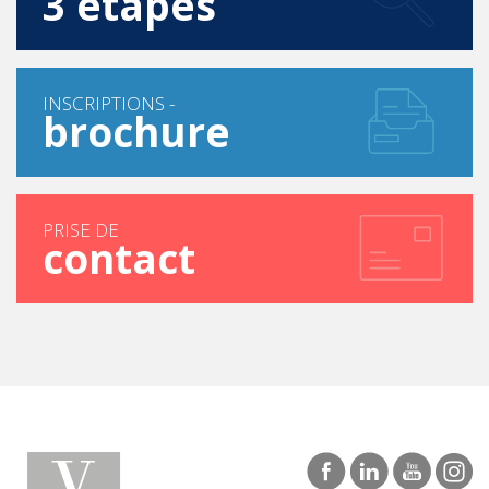
3 étapes
INSCRIPTIONS -
brochure
PRISE DE
contact