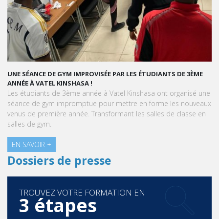
UNE SÉANCE DE GYM IMPROVISÉE PAR LES ÉTUDIANTS DE 3ÈME
ANNÉE À VATEL KINSHASA !
Les étudiants de 3ème année à Vatel Kinshasa ont organisé une
séance de gym impromptue pour mettre en forme les nouveaux
venus de première année. Transformant les salles de classe en
salles de gym.
EN SAVOIR +
Dossiers de presse
TROUVEZ VOTRE FORMATION EN
3 étapes