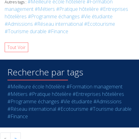
#Meilleure école hôtelière
#Formation
Autres tags :
management
#Métiers
#Pratique hôtelière
#Entreprises
hôtelières
#Programme échanges
#Vie étudiante
#Admissions
#Réseau international
#Ecotourisme
#Tourisme durable
#Finance
Tout Voir
Recherche par tags
#Meilleure école hôtelière
#Formation management
#Métiers
#Pratique hôtelière
#Entreprises hôtelières
#Programme échanges
#Vie étudiante
#Admissions
#Réseau international
#Ecotourisme
#Tourisme durable
#Finance
«
»