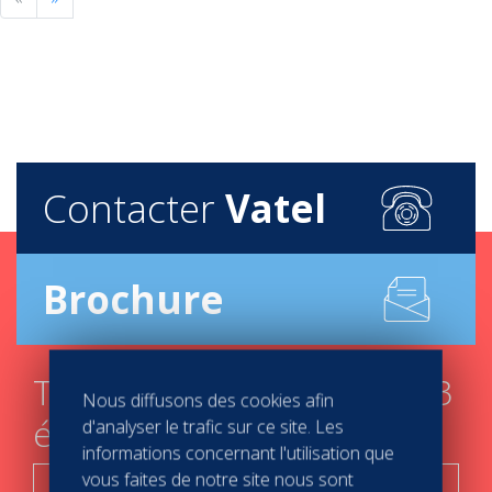
Contacter
Vatel
Brochure
Trouver mon campus en 3
Nous diffusons des cookies afin
étapes
d'analyser le trafic sur ce site. Les
informations concernant l'utilisation que
vous faites de notre site nous sont
C'est parti !