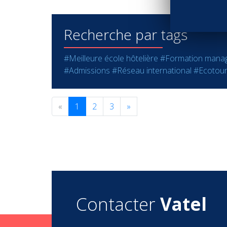
Recherche par tags
#Meilleure école hôtelière
#Formation mana
#Admissions
#Réseau international
#Ecotou
«
1
2
3
»
Contacter
Vatel