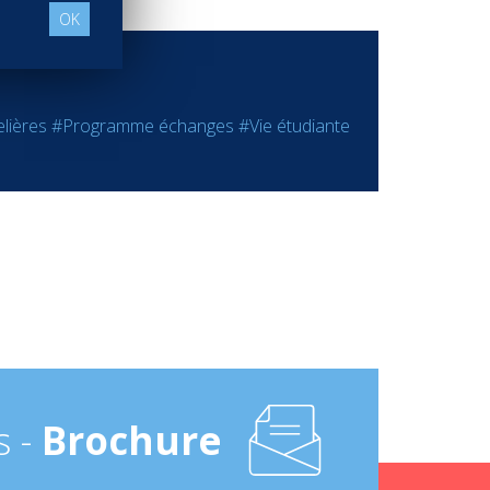
OK
lières
#Programme échanges
#Vie étudiante
s -
Brochure