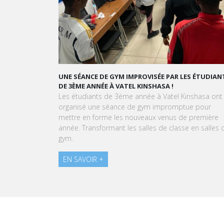
PAR LES ÉTUDIANTS
GRAND ORAL : TRANSFORMONS LE STRESS EN SU
 !
GOURMAND !
tel Kinshasa ont
À l'approche du Grand Oral, les étudiants de Vat
romptue pour
Kinshasa sont invités à transformer le stress en 
nus de première
expérience aussi délicieuse qu'une création
classe en salles de
pâtissière.
EN SAVOIR +