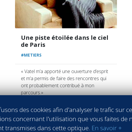
Une piste étoilée dans le ciel
de Paris
#METIERS
« Vatel m’a apporté une ouverture d’esprit
et m’a permis de faire des rencontres qui
ont probablement contribué à mon
parcours.»
Aurélie Ponce - Directrice exploitation
Cheval Blanc Paris / DIPLÔMÉE VATEL
usons des cookies afin d'analyser le trafic sur ce
2006
ons concernant l'utilisation que vous faites de n
En savoir +
t transmises dans cette optique.
En savoir +