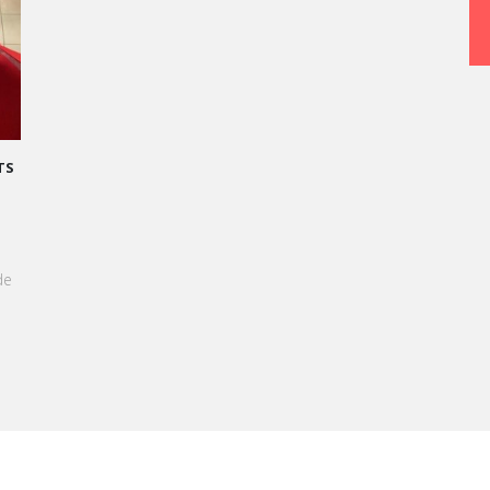
CCÈS
el
une