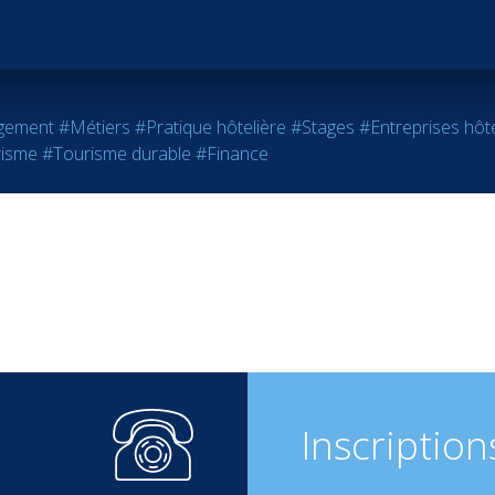
gement
#Métiers
#Pratique hôtelière
#Stages
#Entreprises hôte
risme
#Tourisme durable
#Finance
Inscription