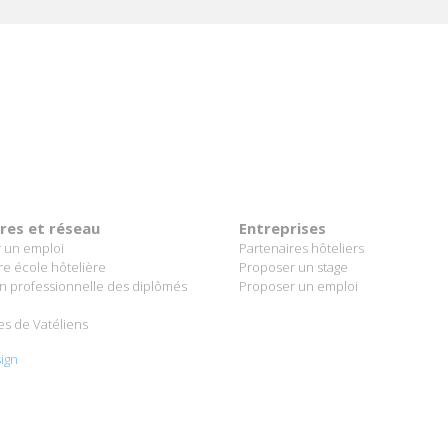
ères et réseau
Entreprises
 un emploi
Partenaires hôteliers
re école hôtelière
Proposer un stage
on professionnelle des diplômés
Proposer un emploi
es de Vatéliens
ign