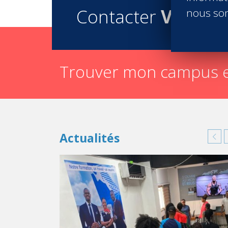
Contacter
Vatel
nous son
Trouver mon campus e
Actualités