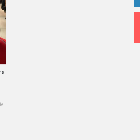
RAND ORAL : TRANSFORMONS LE STRESS EN SUCCÈS
GOURMAND !
 l'approche du Grand Oral, les étudiants de Vatel
inshasa sont invités à transformer le stress en une
xpérience aussi délicieuse qu'une création
âtissière.
EN SAVOIR +