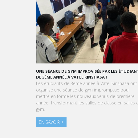
UNE SÉANCE DE GYM IMPROVISÉE PAR LES ÉTUDIANTS
G
DE 3ÈME ANNÉE À VATEL KINSHASA !
Les étudiants de 3ème année à Vatel Kinshasa ont
À
organisé une séance de gym impromptue pour
K
mettre en forme les nouveaux venus de première
e
année. Transformant les salles de classe en salles de
p
gym.
EN SAVOIR +