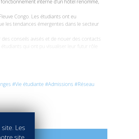
e fonctionnement interne d'un hôtel renommé,
Fleuve Congo. Les étudiants ont eu
i que les tendances émergentes dans le secteur
r des conseils avisés et de nouer des contacts
étudiants qui ont pu visualiser leur futur rôle
s de précieuses perspectives et renforçant leur
s leaders de l'industrie hôtelière formés à
nges
#Vie étudiante
#Admissions
#Réseau
 site. Les
otre site