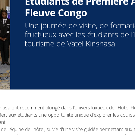
Étudiants de Première A
Fleuve Congo
Une journée de visite, de format
fructueux avec les étudiants de l’
tourisme de Vatel Kinshasa
hasa ont récemment plongé dans l'univers luxueux de l'Hôtel Fl
ert aux étudiants une opportunité unique d'explorer les coulisse
nt.
e l'équipe de l'hôtel, suivie d'une visite guidée permettant aux 