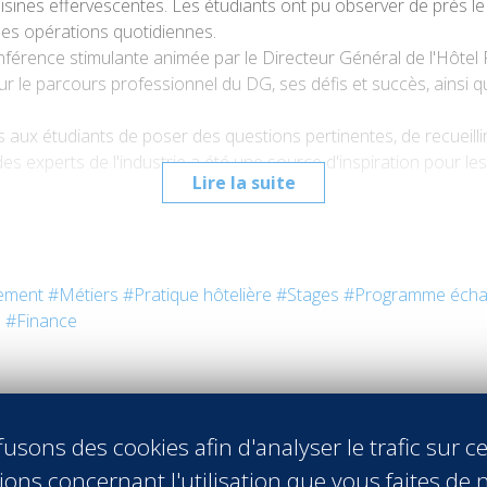
sines effervescentes. Les étudiants ont pu observer de près l
es opérations quotidiennes.
férence stimulante animée par le Directeur Général de l'Hôtel 
 sur le parcours professionnel du DG, ses défis et succès, ains
s aux étudiants de poser des questions pertinentes, de recueilli
es experts de l'industrie a été une source d'inspiration pour les 
Lire la suite
 a été une expérience éducative captivante, offrant aux étudiant
action et d'apprentissage direct contribuent à façonner les futur
ement
#Métiers
#Pratique hôtelière
#Stages
#Programme écha
e
#Finance
usons des cookies afin d'analyser le trafic sur ce
ons concernant l'utilisation que vous faites de n