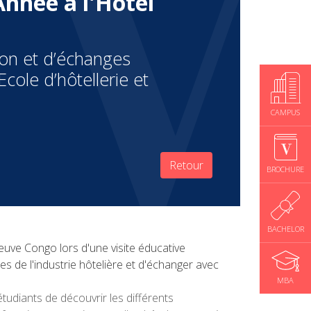
nnée à l'Hôtel
ion et d’échanges
Ecole d’hôtellerie et
CAMPUS
Retour
BROCHURE
BACHELOR
euve Congo lors d'une visite éducative
s de l'industrie hôtelière et d'échanger avec
MBA
étudiants de découvrir les différents