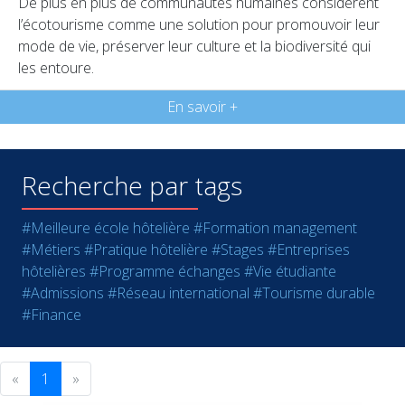
De plus en plus de communautés humaines considèrent
l’écotourisme comme une solution pour promouvoir leur
mode de vie, préserver leur culture et la biodiversité qui
les entoure.
En savoir +
Recherche par tags
#Meilleure école hôtelière
#Formation management
#Métiers
#Pratique hôtelière
#Stages
#Entreprises
hôtelières
#Programme échanges
#Vie étudiante
#Admissions
#Réseau international
#Tourisme durable
#Finance
«
1
»