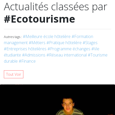
Actualités classées par
#Ecotourisme
#Meilleure école hôtelière
#Formation
Autres tags :
management
#Métiers
#Pratique hôtelière
#Stages
#Entreprises hôtelières
#Programme échanges
#Vie
étudiante
#Admissions
#Réseau international
#Tourisme
durable
#Finance
Tout Voir