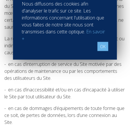
Nous diffusons des cookies afin
du Site ne soit pas contraire à l’ordre public et aux bonnes
d'analyser le trafic sur ce site. Les
mœurs. Toutefois, si des idées ou images heurtaient
informations concernant l'utilisation que
certaines personnes particulièrement sensibles, VATEL ne
vous faites de notre site nous sont
saurait en être responsable.
transmises dans cette optique.
En savoir
+
La responsabilité de VATEL ne saurait être directement ou
indirectement retenue, à quelque titre et pour quelque
OK
cause que ce soit :
- en cas d’interruption de service du Site motivée par des
opérations de maintenance ou par les comportements
des utilisateurs du Site.
- en cas d’inaccessibilité et/ou en cas d’incapacité à utiliser
le Site par tout utilisateur du Site.
- en cas de dommages d’équipements de toute forme que
ce soit, de pertes de données, lors d’une connexion au
Site.