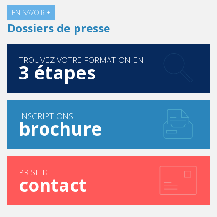
EN SAVOIR +
Dossiers de presse
TROUVEZ VOTRE FORMATION EN
3 étapes
INSCRIPTIONS -
brochure
PRISE DE
contact