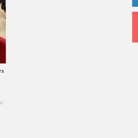
GRAND ORAL : TRANSFORMONS LE STRESS EN SUCCÈS
GOURMAND !
À l'approche du Grand Oral, les étudiants de Vatel
Kinshasa sont invités à transformer le stress en une
expérience aussi délicieuse qu'une création
pâtissière.
EN SAVOIR +