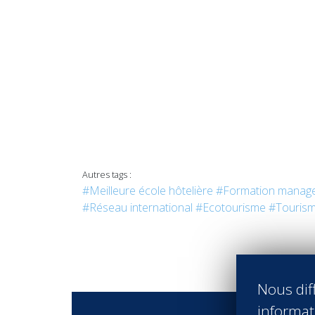
Autres tags :
#Meilleure école hôtelière
#Formation manag
#Réseau international
#Ecotourisme
#Tourism
Nous diff
informati