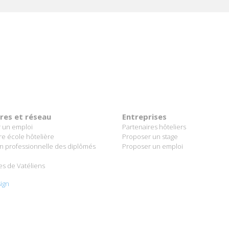
ères et réseau
Entreprises
 un emploi
Partenaires hôteliers
re école hôtelière
Proposer un stage
on professionnelle des diplômés
Proposer un emploi
es de Vatéliens
ign