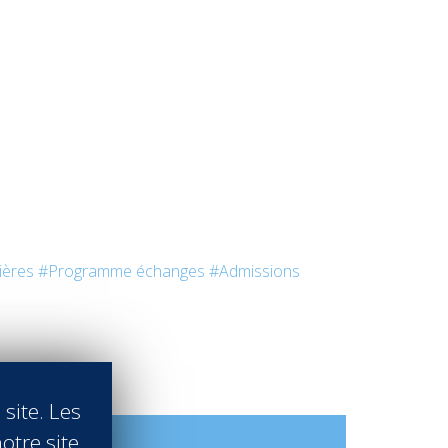
ières
#Programme échanges
#Admissions
 site. Les
otre site