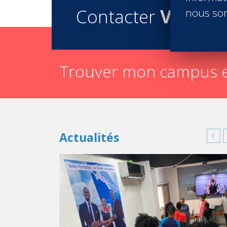
Contacter
Vatel
nous son
Trouver mon campus e
Actualités