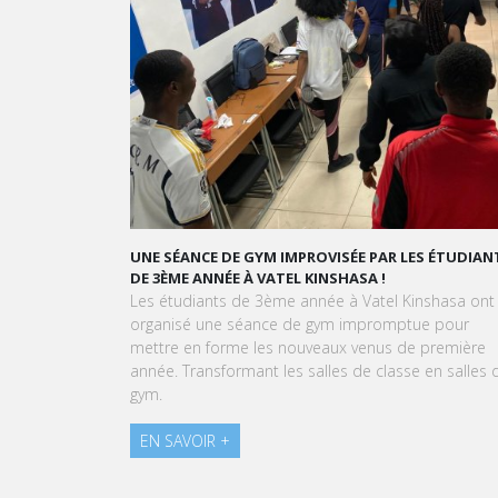
UNE SÉANCE DE GYM IMPROVISÉE PAR LES ÉTUDIANTS
DE 3ÈME ANNÉE À VATEL KINSHASA !
Les étudiants de 3ème année à Vatel Kinshasa ont
organisé une séance de gym impromptue pour
mettre en forme les nouveaux venus de première
année. Transformant les salles de classe en salles de
gym.
EN SAVOIR +