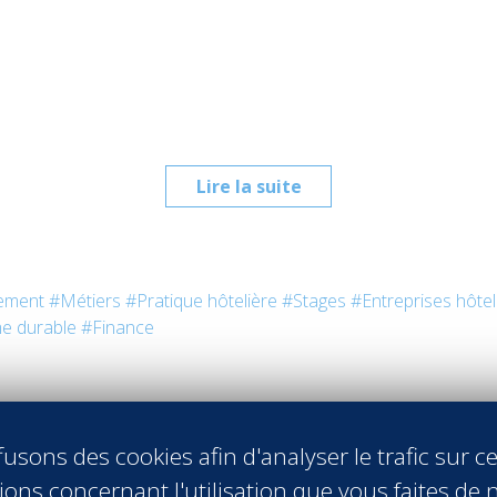
Lire la suite
ement
#Métiers
#Pratique hôtelière
#Stages
#Entreprises hôtel
e durable
#Finance
usons des cookies afin d'analyser le trafic sur ce
ons concernant l'utilisation que vous faites de n