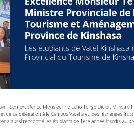
Excellence Monsieur Te 
Ministre Provinciale de 
Tourisme et Aménagemen
Province de Kinshasa
Les étudiants de Vatel Kinshasa 
Provincial du Tourisme de Kinsha
vril, Son Excellence Monsieur Te Litho Tenge Didier, Ministre P
et de sa délégation à le Campus Vatel a eu des échanges fructu
ernier a aussi rencontré les étudiants de 1ere année inscrits