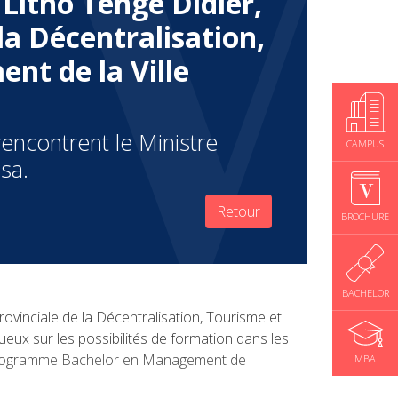
Litho Tenge Didier,
la Décentralisation,
t de la Ville
rencontrent le Ministre
CAMPUS
sa.
Retour
BROCHURE
BACHELOR
rovinciale de la Décentralisation, Tourisme et
eux sur les possibilités de formation dans les
 au programme Bachelor en Management de
MBA