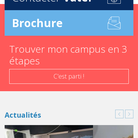
Brochure
Trouver mon campus en 3
étapes
C'est parti !
Actualités