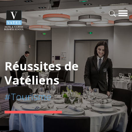
Réussites de
Vatéliens
#Tourisme