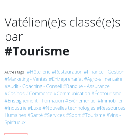
Vatélien(e)s classé(e)s
par
#Tourisme
#Hôtellerie
#Restauration
#Finance - Gestion
Autres tags :
#Marketing - Ventes
#Entreprenariat
#Agro-alimentaire
#Audit - Coaching - Conseil
#Banque - Assurance
#Casinos
#Commerce
#Communication
#Écotourisme
#Enseignement - Formation
#Evènementiel
#Immobilier
#Industrie
#Luxe
#Nouvelles technologies
#Ressources
Humaines
#Santé
#Services
#Sport
#Tourisme
#Vins -
Spiritueux