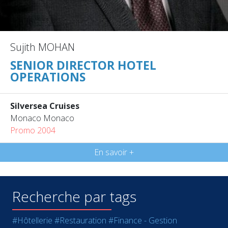
Sujith MOHAN
SENIOR DIRECTOR HOTEL
OPERATIONS
Silversea Cruises
Monaco Monaco
Promo 2004
En savoir +
Recherche par tags
#Hôtellerie
#Restauration
#Finance - Gestion