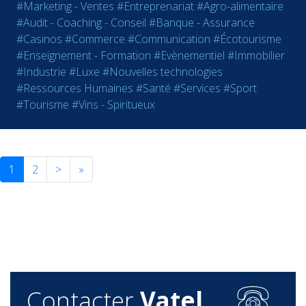
#Marketing - Ventes
#Entreprenariat
#Agro-alimentaire
#Audit - Coaching - Conseil
#Banque - Assurance
#Casinos
#Commerce
#Communication
#Écotourisme
#Enseignement - Formation
#Evènementiel
#Immobilier
#Industrie
#Luxe
#Nouvelles technologies
#Ressources Humaines
#Santé
#Services
#Sport
#Tourisme
#Vins - Spiritueux
1
2
>
»
Contacter
Vatel