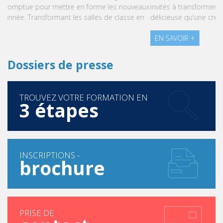
invités à transformer le stress en une expérience aussi
délicieuse qu'une création pâtissière.
EN SAVOIR +
Dossiers de presse
TROUVEZ VOTRE FORMATION EN
3 étapes
INSCRIPTIONS -
brochure
PRISE DE
contact