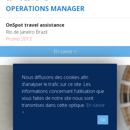
OPERATIONS MANAGER
OnSpot travel assistance
Rio de Janeiro Brazil
Promo 2013
En savoir +
Nous diffusons des cookies afin
d'analyser le trafic sur ce site. Les
informations concernant l'utilisation que
vous faites de notre site nous sont
transmises dans cette optique.
En savoir
+
OK