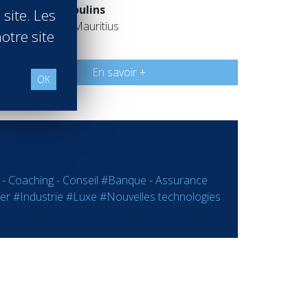
Pains et Moulins
 site. Les
Grand Baie Mauritius
otre site
Promo 2007
En savoir +
OK
 - Coaching - Conseil
#Banque - Assurance
er
#Industrie
#Luxe
#Nouvelles technologies