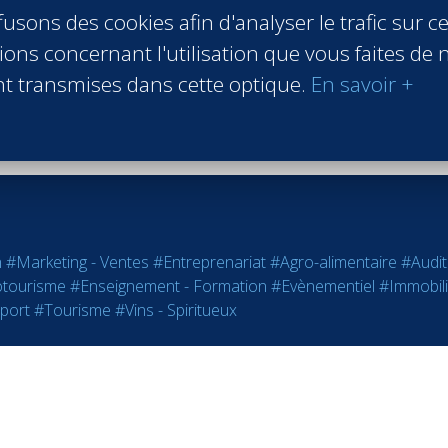
IHG Hotels & Resorts
usons des cookies afin d'analyser le trafic sur ce
Roissy en France France
ons concernant l'utilisation que vous faites de n
Promo 2000
t transmises dans cette optique.
En savoir +
En savoir +
n
#Marketing - Ventes
#Entreprenariat
#Agro-alimentaire
#Audit
tourisme
#Enseignement - Formation
#Evènementiel
#Immobili
port
#Tourisme
#Vins - Spiritueux