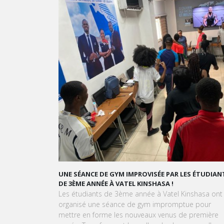
GRAND ORAL : TRANSFORMONS LE STRESS EN SUCC
GOURMAND !
À l'approche du Grand Oral, les étudiants de Vatel
Kinshasa sont invités à transformer le stress en un
expérience aussi délicieuse qu'une création