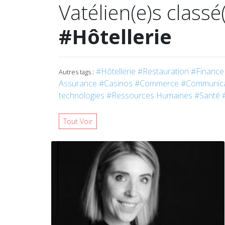
Vatélien(e)s classé
#Hôtellerie
#Hôtellerie
#Restauration
#Finance 
Autres tags :
Assurance
#Casinos
#Commerce
#Communica
technologies
#Ressources Humaines
#Santé
Tout Voir