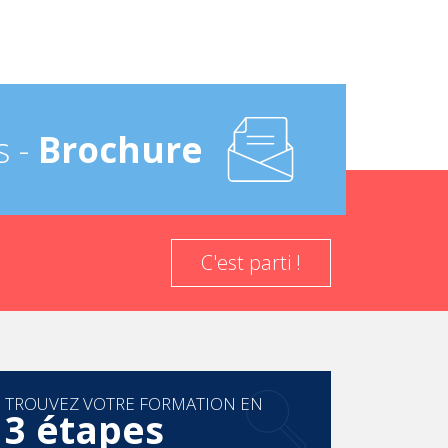
s -
Brochure
C'est parti !
TROUVEZ VOTRE FORMATION EN
3 étapes