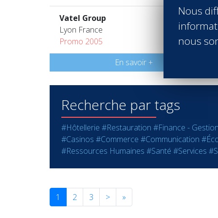
Nous diff
Vatel Group
informati
Lyon France
nous son
Promo 2005
En savoir +
Recherche par tags
#Hôtellerie
#Restauration
#Finance - Gestio
#Casinos
#Commerce
#Communication
#Éco
#Ressources Humaines
#Santé
#Services
#S
1
2
3
>
»