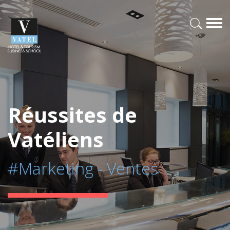
Réussites de
Vatéliens
#Marketing - Ventes