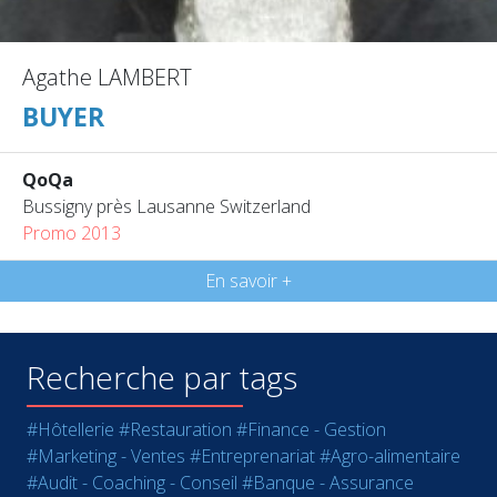
Agathe LAMBERT
BUYER
QoQa
Bussigny près Lausanne Switzerland
Promo 2013
En savoir +
Recherche par tags
#Hôtellerie
#Restauration
#Finance - Gestion
#Marketing - Ventes
#Entreprenariat
#Agro-alimentaire
#Audit - Coaching - Conseil
#Banque - Assurance