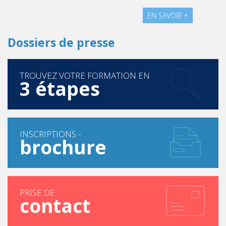
EN SAVOIR +
Dossiers de presse
TROUVEZ VOTRE FORMATION EN
3 étapes
INSCRIPTIONS -
brochure
PRISE DE
contact