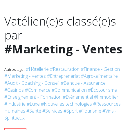
Vatélien(e)s classé(e)s
par
#Marketing - Ventes
#Hôtellerie
#Restauration
#Finance - Gestion
Autres tags :
#Marketing - Ventes
#Entreprenariat
#Agro-alimentaire
#Audit - Coaching - Conseil
#Banque - Assurance
#Casinos
#Commerce
#Communication
#Écotourisme
#Enseignement - Formation
#Evènementiel
#Immobilier
#Industrie
#Luxe
#Nouvelles technologies
#Ressources
Humaines
#Santé
#Services
#Sport
#Tourisme
#Vins -
Spiritueux