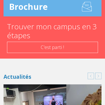
Brochure
Trouver mon campus en 3
étapes
C'est parti !
Actualités