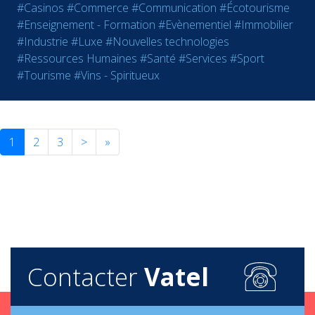
#Casinos
#Commerce
#Communication
#Écotourisme
#Enseignement - Formation
#Evènementiel
#Immobilier
#Industrie
#Luxe
#Nouvelles technologies
#Ressources Humaines
#Santé
#Services
#Sport
#Tourisme
#Vins - Spiritueux
1
2
3
>
»
Contacter
Vatel