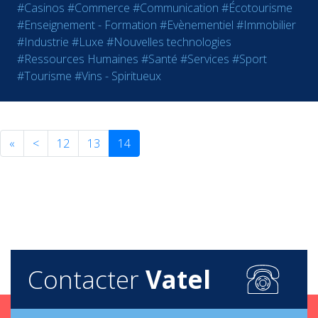
#Casinos
#Commerce
#Communication
#Écotourisme
#Enseignement - Formation
#Evènementiel
#Immobilier
#Industrie
#Luxe
#Nouvelles technologies
#Ressources Humaines
#Santé
#Services
#Sport
#Tourisme
#Vins - Spiritueux
«
<
12
13
14
Contacter
Vatel