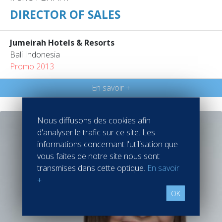
DIRECTOR OF SALES
Jumeirah Hotels & Resorts
Bali Indonesia
Promo 2013
En savoir +
Nous diffusons des cookies afin
d'analyser le trafic sur ce site. Les
informations concernant l'utilisation que
vous faites de notre site nous sont
transmises dans cette optique.
En savoir
+
OK