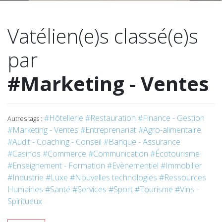
Vatélien(e)s classé(e)s
par
#Marketing - Ventes
#Hôtellerie
#Restauration
#Finance - Gestion
Autres tags :
#Marketing - Ventes
#Entreprenariat
#Agro-alimentaire
#Audit - Coaching - Conseil
#Banque - Assurance
#Casinos
#Commerce
#Communication
#Écotourisme
#Enseignement - Formation
#Evènementiel
#Immobilier
#Industrie
#Luxe
#Nouvelles technologies
#Ressources
Humaines
#Santé
#Services
#Sport
#Tourisme
#Vins -
Spiritueux