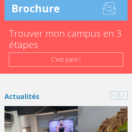
Brochure
Trouver mon campus en 3
étapes
C'est parti !
Actualités