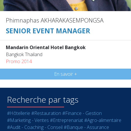
Phimnaphas AKHARAKASEMPONGSA
SENIOR EVENT MANAGER
Mandarin Oriental Hotel Bangkok
Bangkok Thailand
Promo 2014
En savoir +
Recherche par tags
#Hôtellerie
#Restauration
#Finance - Gestion
#Marketing - Ventes
#Entreprenariat
#Agro-alimentaire
#Audit - Coaching - Conseil
#Banque - Assurance