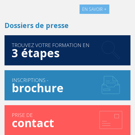
EN SAVOIR +
Dossiers de presse
TROUVEZ VOTRE FORMATION EN
3 étapes
INSCRIPTIONS -
brochure
PRISE DE
contact