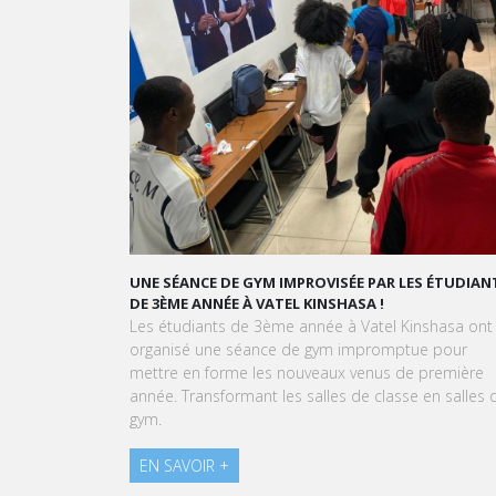
UNE SÉANCE DE GYM IMPROVISÉE PAR LES ÉTUDIAN
DE 3ÈME ANNÉE À VATEL KINSHASA !
Les étudiants de 3ème année à Vatel Kinshasa ont
organisé une séance de gym impromptue pour
mettre en forme les nouveaux venus de première
année. Transformant les salles de classe en salles 
gym.
EN SAVOIR +