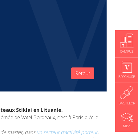
CAMPUS
Retour
BROCHURE
BACHELOR
eaux Stiklai en Lituanie.
ômée de Vatel Bordeaux, c’est à Paris qu’elle
MBA
es de master, dans
un secteur d’activité porteur
.