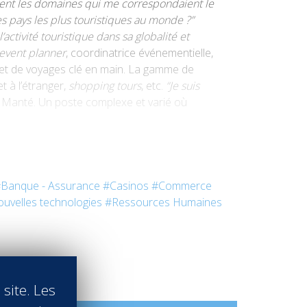
étaient les domaines qui me correspondaient le
les pays les plus tou­ristiques au monde ?”
ctivité touristique dans sa globalité et
event planner
, coordinatrice évé­nementielle,
ts et de voyages clé en main. La gamme de
t à l’étranger,
shopping tours
, etc.
“Je suis
e Manté. Un poste complexe et varié où
Banque - Assurance
#Casinos
#Commerce
uvelles technologies
#Ressources Humaines
 site. Les