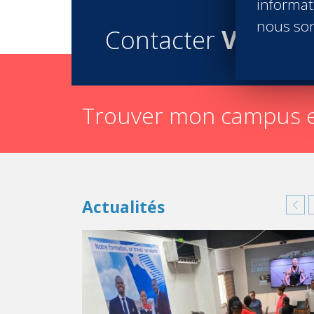
informati
nous son
Contacter
Vatel
Trouver mon campus e
Actualités