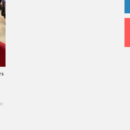
TS
de