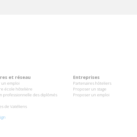
ères et réseau
Entreprises
 un emploi
Partenaires hôteliers
re école hôtelière
Proposer un stage
on professionnelle des diplômés
Proposer un emploi
es de Vatéliens
ign