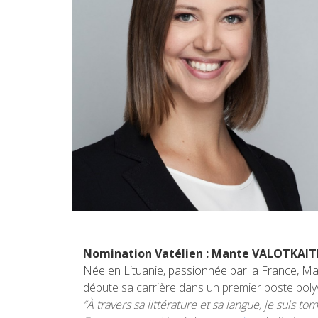
Nomination Vatélien : Mante VALOTKAITE 
Née en Lituanie, passionnée par la France, Ma
débute sa carrière dans un premier poste poly
“À travers sa littérature et sa langue, je suis