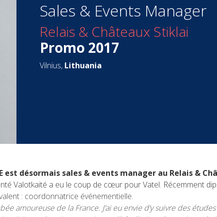
Sales & Events Manager
Relais & Châteaux Stiklai
Promo 2017
Vilnius,
Lithuania
est désormais sales & events manager au Relais & Chât
nté Valotkaité a eu le coup de cœur pour Vatel. Récemment dipl
valent : coordonnatrice événementielle.
 tombée amoureuse de la France. J’ai eu envie d’y suivre des étud