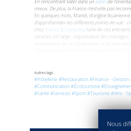
En rencontrant Vatel dans un
salon
de l’orienta
mieux. De plus, la France n’est-elle pas recon
En quelques mots, Manté, d’origine lituanienne,
d’appréhender les différents points de vue : cl
chez
Events & Company
, l’une de ces entrepr
services est large : organisation des mariages,
responsable de la coordination et du bon dér
s’épanouissent son sens du service et de la 
Photo © De Gierdre
Autres tags :
#Hôtellerie
#Restauration
#Finance - Gestion
#Communication
#Écotourisme
#Enseignemen
#Santé
#Services
#Sport
#Tourisme
#Vins - Sp
Nous diff