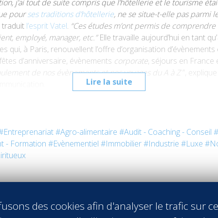
tion, j’ai tout de suite compris que l’hôtellerie et le tourisme 
nue pour
ses traditions d’hôtellerie
, ne se situe-t-elle pas parmi 
 traduit
l’esprit Vatel
.
“Ces études m’ont permis de comprendre l’a
ient, employé, manager, etc.”
Elle travaille aujourd’hui en tant qu’
ises qui, à Paris, renouvellent l’offre d’organisation d’évènemen
 fêtes d’anniver­saire, évènements
corporate
, séjours en France e
oulement de nos évènements et nos voyages du A à Z
”, expliqu
Lire la suite
communication.
#Entreprenariat
#Agro-alimentaire
#Audit - Coaching - Conseil
#
t - Formation
#Evènementiel
#Immobilier
#Industrie
#Luxe
#No
iritueux
usons des cookies afin d'analyser le trafic sur ce