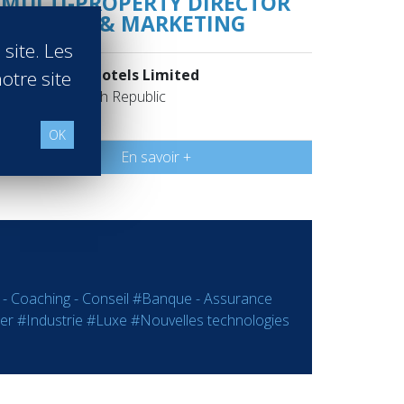
MULTI-PROPERTY DIRECTOR
OF SALES & MARKETING
 site. Les
Corinthia Hotels Limited
otre site
Prague Czech Republic
Promo 2019
OK
En savoir +
 - Coaching - Conseil
#Banque - Assurance
er
#Industrie
#Luxe
#Nouvelles technologies