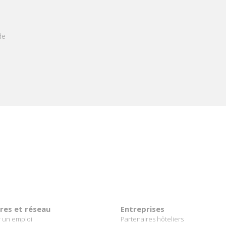
e
ères et réseau
Entreprises
 un emploi
Partenaires hôteliers
re école hôtelière
Proposer un stage