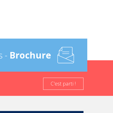
s -
Brochure
C'est parti !