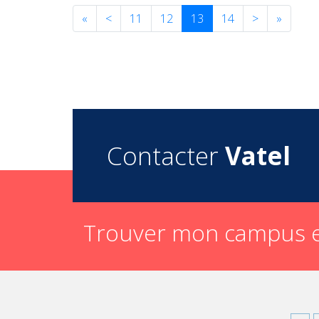
«
<
11
12
13
14
>
»
Contacter
Vatel
Trouver mon campus e