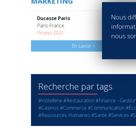
MARKETING
Nous diff
Ducasse Paris
Paris France
informati
Promo 2021
nous son
En savoir +
Recherche par tags
#Hôtellerie
#Restauration
#Finance - Gestio
#Casinos
#Commerce
#Communication
#Éco
#Ressources Humaines
#Santé
#Services
#S