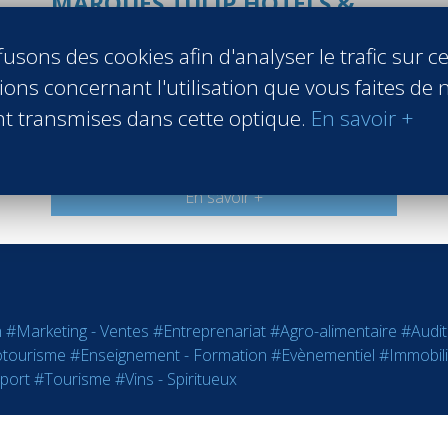
MARQUES TULIP HOTELS &
RESIDENCES / HOSHO
(HOSTEL)
usons des cookies afin d'analyser le trafic sur ce
ons concernant l'utilisation que vous faites de n
Louvre Hotels Group
t transmises dans cette optique.
En savoir +
Puteaux France
Promo 1991
En savoir +
n
#Marketing - Ventes
#Entreprenariat
#Agro-alimentaire
#Audit
tourisme
#Enseignement - Formation
#Evènementiel
#Immobili
port
#Tourisme
#Vins - Spiritueux