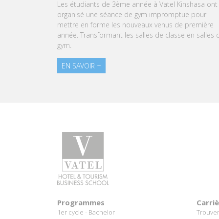
À l'approche du Grand Oral, les étudiants de Vatel
Kinshasa sont invités à transformer le stress en un
expérience aussi délicieuse qu'une création
pâtissière.
EN SAVOIR +
Programmes
Carri
1er cycle - Bachelor
Trouver
Programme Marco Polo
Meilleu