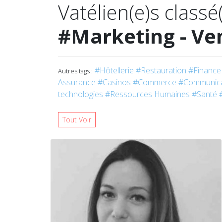
Vatélien(e)s classé
#Marketing - Ve
#Hôtellerie
#Restauration
#Finance 
Autres tags :
Assurance
#Casinos
#Commerce
#Communica
technologies
#Ressources Humaines
#Santé
Tout Voir