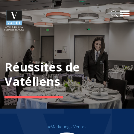
Réussites de
Vatéliens
#Marketing - Ventes