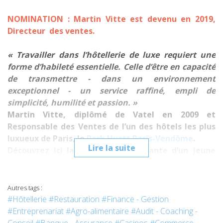
NOMINATION : Martin Vitte est devenu en 2019,
Directeur des ventes.
« Travailler dans l’hôtellerie de luxe requiert une
forme d’habileté essentielle. Celle d’être en capacité
de transmettre - dans un environnement
exceptionnel - un service raffiné, empli de
simplicité, humilité et passion. »
Martin Vitte, diplômé de Vatel en 2009 et
Responsable des Ventes de l’un des hôtels les plus
luxueux de Paris, le
Park Hyatt Paris-Vendôme
.
Lire la suite
Découvrez ici la réussite flamboyante d’un jeune
Vatélien promis à une grande carrière.
***
Autres tags :
Qu’est-ce qui a déterminé votre choix pour Vatel ?
#Hôtellerie
#Restauration
#Finance - Gestion
Il s’agit d’une des rares formations en
Management hôtelier
#Entreprenariat
#Agro-alimentaire
#Audit - Coaching -
sur 5 ans qui allie à la fois qualité et notoriété d’un