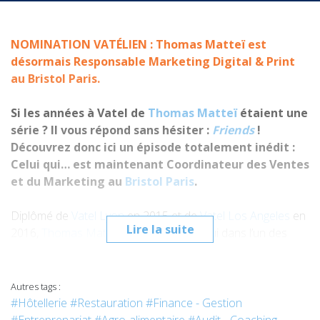
NOMINATION VATÉLIEN : Thomas Matteï est
désormais Responsable Marketing Digital & Print
au Bristol Paris.
Si les années à Vatel de
Thomas Matteï
étaient une
série ? Il vous répond sans hésiter :
Friends
!
Découvrez donc ici un épisode totalement inédit :
Celui qui… est maintenant Coordinateur des Ventes
et du Marketing au
Bristol Paris
.
Diplômé de
Vatel Lyon
en 2015 et de
Vatel Los Angeles
en
Lire la suite
2016,
Thomas Matteï
travaille aujourd’hui dans l’un des
plus beaux
Palaces de Paris
.
Situé sur la
célèbre rue du Faubourg Saint Honoré
, le
Bristol Paris
voit le jour en 1925.
190 chambres et
Autres tags :
suites
, un restaurant
gastronomique
3 étoiles Michelin
,
#Hôtellerie
#Restauration
#Finance - Gestion
un splendide jardin à la française… voici le décor dans