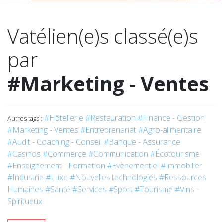
Vatélien(e)s classé(e)s
par
#Marketing - Ventes
#Hôtellerie
#Restauration
#Finance - Gestion
Autres tags :
#Marketing - Ventes
#Entreprenariat
#Agro-alimentaire
#Audit - Coaching - Conseil
#Banque - Assurance
#Casinos
#Commerce
#Communication
#Écotourisme
#Enseignement - Formation
#Evènementiel
#Immobilier
#Industrie
#Luxe
#Nouvelles technologies
#Ressources
Humaines
#Santé
#Services
#Sport
#Tourisme
#Vins -
Spiritueux