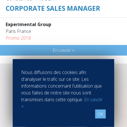
CORPORATE SALES MANAGER
Experimental Group
Paris France
Promo 2018
En savoir +
Nous diffusons des cookies afin
d'analyser le trafic sur ce site. Les
informations concernant l'utilisation que
vous faites de notre site nous sont
transmises dans cette optique.
En savoir
+
OK