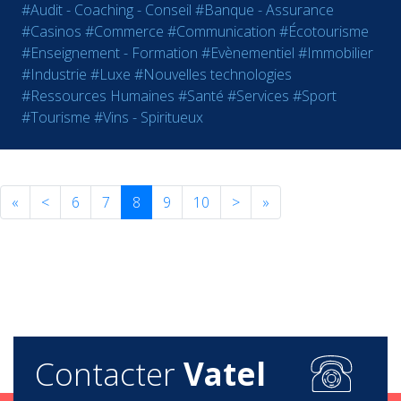
#Audit - Coaching - Conseil
#Banque - Assurance
#Casinos
#Commerce
#Communication
#Écotourisme
#Enseignement - Formation
#Evènementiel
#Immobilier
#Industrie
#Luxe
#Nouvelles technologies
#Ressources Humaines
#Santé
#Services
#Sport
#Tourisme
#Vins - Spiritueux
«
<
6
7
8
9
10
>
»
Contacter
Vatel