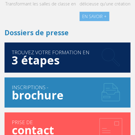
délicieuse qu'une création pâtissière.
EN SAVOIR +
Dossiers de presse
TROUVEZ VOTRE FORMATION EN
3 étapes
INSCRIPTIONS -
brochure
PRISE DE
contact