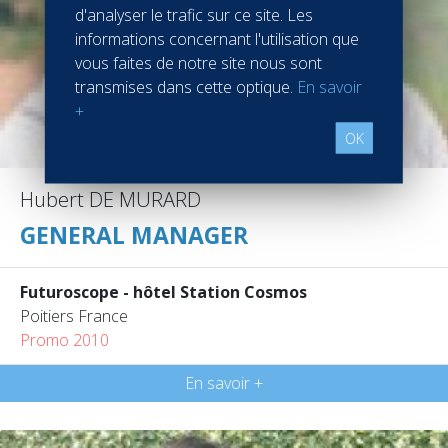
d'analyser le trafic sur ce site. Les
informations concernant l'utilisation que
vous faites de notre site nous sont
transmises dans cette optique.
En savoir
+
OK
Hubert DE MURARD
GENERAL MANAGER
Futuroscope - hôtel Station Cosmos
Poitiers France
Promo 2010
En savoir +