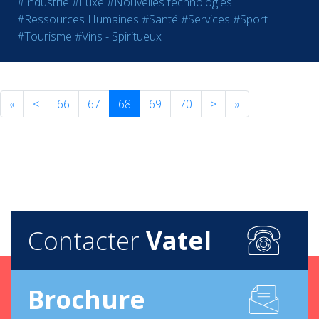
#Industrie
#Luxe
#Nouvelles technologies
#Ressources Humaines
#Santé
#Services
#Sport
#Tourisme
#Vins - Spiritueux
«
<
66
67
68
69
70
>
»
Contacter
Vatel
Brochure