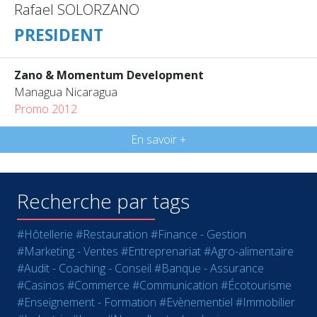
Rafael SOLORZANO
PRESIDENT
Zano & Momentum Development
Managua Nicaragua
Promo 2012
En savoir +
Recherche par tags
#Hôtellerie
#Restauration
#Finance - Gestion
#Marketing - Ventes
#Entreprenariat
#Agro-alimentaire
#Audit - Coaching - Conseil
#Banque - Assurance
#Casinos
#Commerce
#Communication
#Écotourisme
#Enseignement - Formation
#Evènementiel
#Immobilier