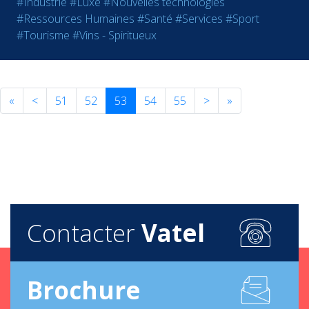
#Industrie
#Luxe
#Nouvelles technologies
#Ressources Humaines
#Santé
#Services
#Sport
#Tourisme
#Vins - Spiritueux
«
<
51
52
53
54
55
>
»
Contacter
Vatel
Brochure