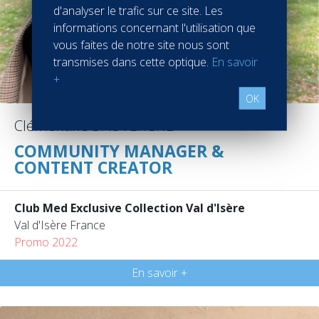
d'analyser le trafic sur ce site. Les
informations concernant l'utilisation que
vous faites de notre site nous sont
transmises dans cette optique.
En savoir
+
OK
Clémentine DAUVERGNE
COMMUNITY MANAGER &
CONTENT CREATOR
Club Med Exclusive Collection Val d'Isère
Val d'Isère France
Promo 2022
En savoir +