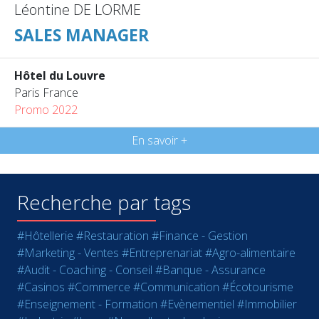
Léontine DE LORME
SALES MANAGER
Hôtel du Louvre
Paris France
Promo 2022
En savoir +
Recherche par tags
#Hôtellerie
#Restauration
#Finance - Gestion
#Marketing - Ventes
#Entreprenariat
#Agro-alimentaire
#Audit - Coaching - Conseil
#Banque - Assurance
#Casinos
#Commerce
#Communication
#Écotourisme
#Enseignement - Formation
#Evènementiel
#Immobilier