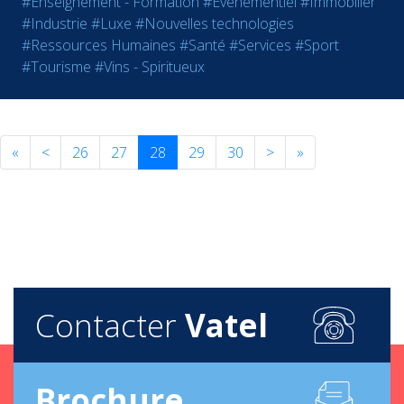
#Enseignement - Formation
#Evènementiel
#Immobilier
#Industrie
#Luxe
#Nouvelles technologies
#Ressources Humaines
#Santé
#Services
#Sport
#Tourisme
#Vins - Spiritueux
«
<
26
27
28
29
30
>
»
Contacter
Vatel
Brochure