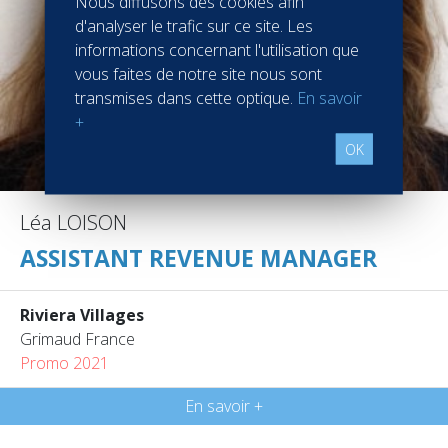
Nous diffusons des cookies afin
d'analyser le trafic sur ce site. Les
informations concernant l'utilisation que
vous faites de notre site nous sont
transmises dans cette optique.
En savoir
+
OK
Léa LOISON
ASSISTANT REVENUE MANAGER
Riviera Villages
Grimaud France
Promo 2021
En savoir +