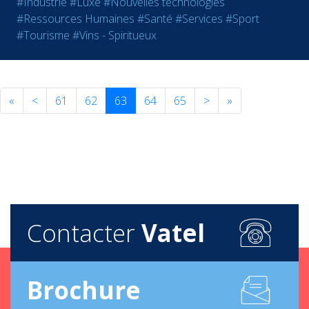
#Industrie
#Luxe
#Nouvelles technologies
#Ressources Humaines
#Santé
#Services
#Sport
#Tourisme
#Vins - Spiritueux
«
<
61
62
63
64
65
>
»
Contacter
Vatel
Brochure