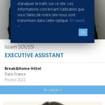
d'analyser le trafic sur ce site. Les
informations concernant l'utilisation que
vous faites de notre site nous sont
transmises dans cette optique.
En savoir
+
OK
Issam SOUSSI
EXECUTIVE ASSISTANT
Break&Home Hôtel
Paris France
Promo 2022
En savoir +