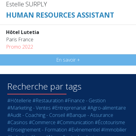
Estelle SURPLY
HUMAN RESOURCES ASSISTANT
Hôtel Lutetia
Paris France
Promo 2022
En savoir +
Recherche par tags
#Hôtellerie
#Restauration
#Finance - Gestion
#Marketing - Ventes
#Entreprenariat
#Agro-alimentaire
#Audit - Coaching - Conseil
#Banque - Assurance
#Casinos
#Commerce
#Communication
#Écotourisme
#Enseignement - Formation
#Evènementiel
#Immobilier