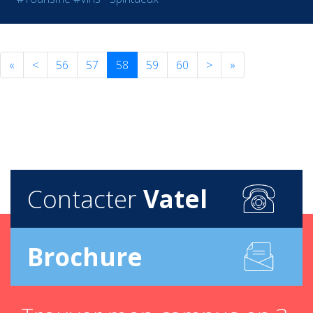
«
<
56
57
58
59
60
>
»
Contacter
Vatel
Brochure