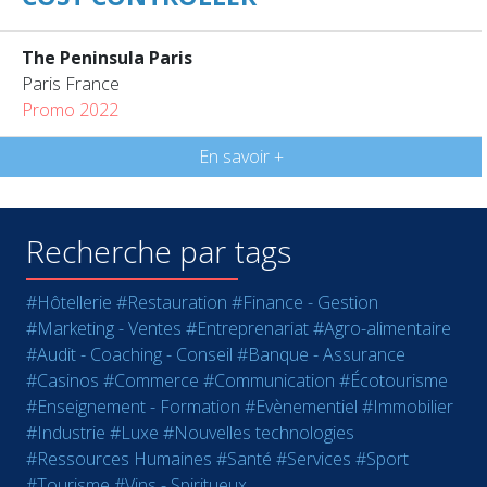
The Peninsula Paris
Paris France
Promo 2022
En savoir +
Recherche par tags
#Hôtellerie
#Restauration
#Finance - Gestion
#Marketing - Ventes
#Entreprenariat
#Agro-alimentaire
#Audit - Coaching - Conseil
#Banque - Assurance
#Casinos
#Commerce
#Communication
#Écotourisme
#Enseignement - Formation
#Evènementiel
#Immobilier
#Industrie
#Luxe
#Nouvelles technologies
#Ressources Humaines
#Santé
#Services
#Sport
#Tourisme
#Vins - Spiritueux