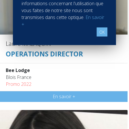
informations concernant l'utilisation que
vous faites de notre site nous sont
transmises dans cette optique.
En savoir
+
OK
Laure MALAQUIN
OPERATIONS DIRECTOR
Bee Lodge
Blois France
Promo 2022
En savoir +