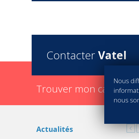
Contacter
Vatel
Nous diff
Trouver mon campus e
informati
nous son
Actualités