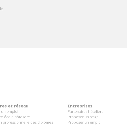
ience aussi délicieuse qu'une création
ière.
SAVOIR +
ères et réseau
Entreprises
 un emploi
Partenaires hôteliers
re école hôtelière
Proposer un stage
on professionnelle des diplômés
Proposer un emploi