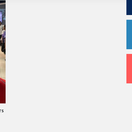
D ORAL : TRANSFORMONS LE STRESS EN SUCCÈS
MAND !
pproche du Grand Oral, les étudiants de Vatel
asa sont invités à transformer le stress en une