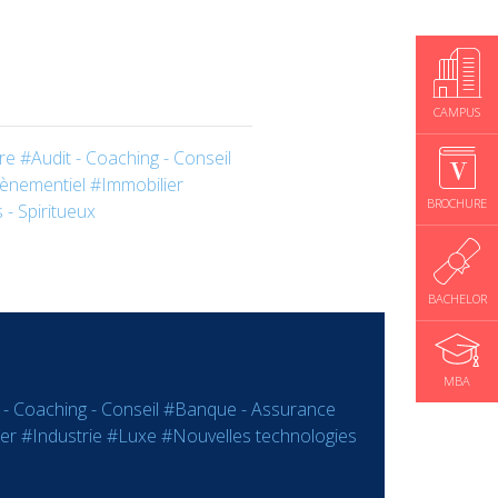
CAMPUS
re
#Audit - Coaching - Conseil
ènementiel
#Immobilier
BROCHURE
 - Spiritueux
BACHELOR
MBA
 - Coaching - Conseil
#Banque - Assurance
er
#Industrie
#Luxe
#Nouvelles technologies