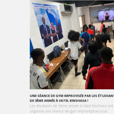
UNE SÉANCE DE GYM IMPROVISÉE PAR LES ÉTUDIANTS
GRAN
DE 3ÈME ANNÉE À VATEL KINSHASA !
GOUR
Les étudiants de 3ème année à Vatel Kinshasa ont
À l'a
organisé une séance de gym impromptue pour
Kinsh