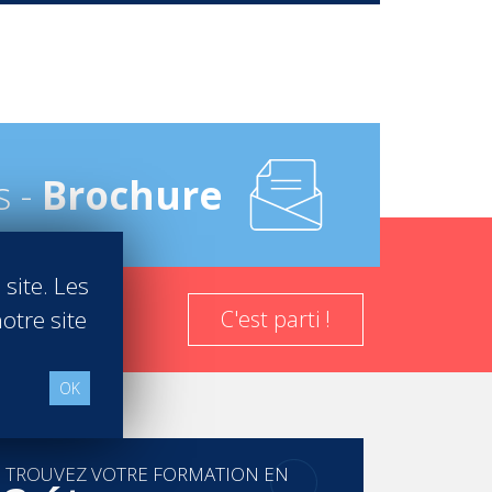
s -
Brochure
 site. Les
otre site
C'est parti !
OK
TROUVEZ VOTRE FORMATION EN