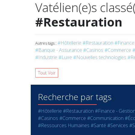
Vatélien(e)s classé
#Restauration
#Hôtellerie
#Restauration
#Finance 
Autres tags :
#Banque - Assurance
#Casinos
#Commerce
#
#Industrie
#Luxe
#Nouvelles technologies
#R
Tout Voir
Recherche par tags
#Hôtellerie
#Restauration
#Finance - Gestio
#Casinos
#Commerce
#Communication
#Éco
#Ressources Humaines
#Santé
#Services
#S