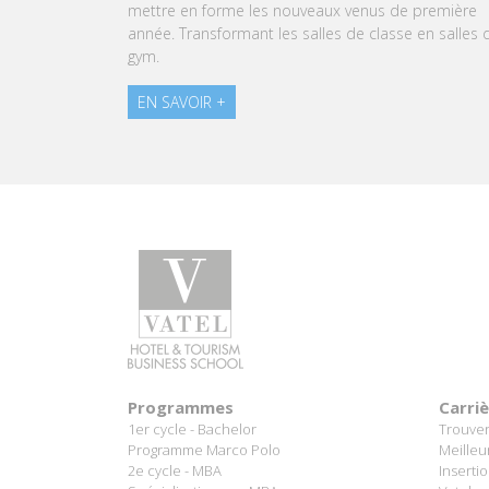
mettre en forme les nouveaux venus de première
expér
année. Transformant les salles de classe en salles de
pâtiss
gym.
EN 
EN SAVOIR +
Programmes
Carri
1er cycle - Bachelor
Trouver
Programme Marco Polo
Meilleu
2e cycle - MBA
Inserti