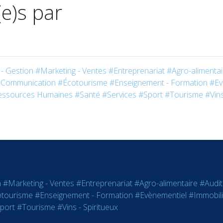
(e)s par
- Gestion
#Marketing - Ventes
#Entreprenariat
#Agro-alimentai
Communication
#Écotourisme
#Enseignement - Formation
#Ev
essources Humaines
#Santé
#Services
#Sport
#Tourisme
#Vins
n
#Marketing - Ventes
#Entreprenariat
#Agro-alimentaire
#Audit
tourisme
#Enseignement - Formation
#Evènementiel
#Immobili
port
#Tourisme
#Vins - Spiritueux