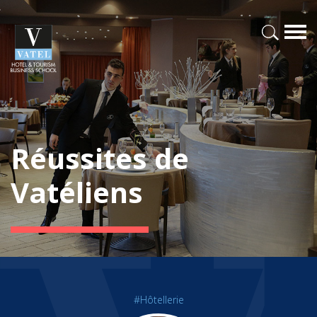
Réussites de
Vatéliens
#Hôtellerie