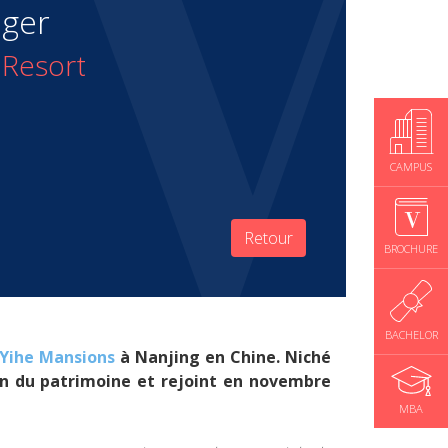
ager
 Resort
CAMPUS
Retour
BROCHURE
BACHELOR
Yihe Mansions
à Nanjing en Chine. Niché
ion du patrimoine et rejoint en novembre
MBA