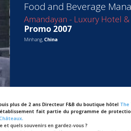
Food and Beverage Man
Amandayan - Luxury Hotel &
Promo 2007
Minhang,
China
puis plus de 2 ans Directeur F&B du boutique hôtel
The 
 l'établissement fait partie du programme de protect
 Châteaux.
e et quels souvenirs en gardez-vous ?