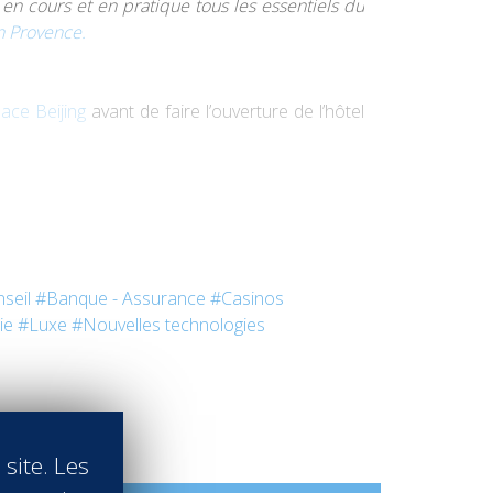
 en cours et en pratique tous les essentiels du
 Provence.
ce Beijing
avant de faire l’ouverture de l’hôtel
ng terme, rechercher de nouvelles opportunités
Seasons.
seil
#Banque - Assurance
#Casinos
ie
#Luxe
#Nouvelles technologies
 site. Les