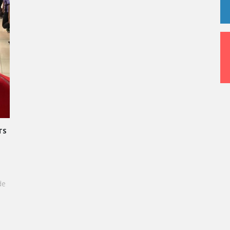
AND ORAL : TRANSFORMONS LE STRESS EN SUCCÈS
OURMAND !
l'approche du Grand Oral, les étudiants de Vatel
nshasa sont invités à transformer le stress en une
périence aussi délicieuse qu'une création
tissière.
N SAVOIR +