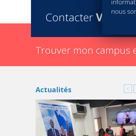
informati
nous son
Contacter
Vatel
Trouver mon campus e
Actualités