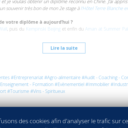
et je voulais obtenir un diplôme
reconnu en Chine. J’ai appris
i un souvenir très bon de mon 2e stage à
l’Hôtel Terre Blanche
en
de votre diplôme à aujourd’hui ?
all
, puis du
Kempinski Beijing
et enfin du
Aman at Summer Pala
Lire la suite
 & Châteaux implique en terme d’événementiel. Puis à plus lo
associés à de grandes marques comme les resorts Aman ou
Four 
entes
#Entreprenariat
#Agro-alimentaire
#Audit - Coaching - Con
Enseignement - Formation
#Evènementiel
#Immobilier
#Industr
ort
#Tourisme
#Vins - Spiritueux
usons des cookies afin d'analyser le trafic sur ce