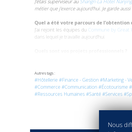
J’étais superviseur au
Shangri-La Hotel Nanjing
métier que j’exerce aujourd’hui. Je garde auss
Quel a été votre parcours de l’obtention 
J’ai rejoint les équipes du
Commune by Great W
dans lequel je travaille aujourd’hui.
Quels sont vos projets professionnels ?
Travailler à tout ce que rejoindre les Relais
dans l’ouverture de boutique hôtels de luxe 
Autres tags :
#Hôtellerie
#Finance - Gestion
#Marketing - V
#Commerce
#Communication
#Écotourisme
#
#Ressources Humaines
#Santé
#Services
#Sp
Nous diff