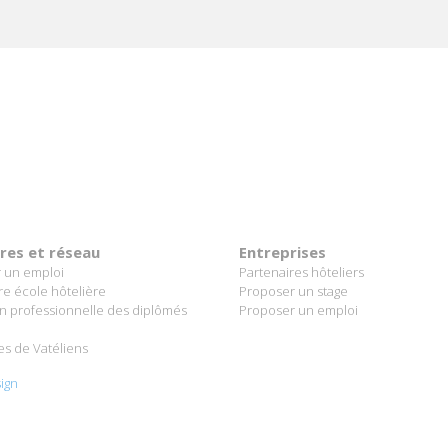
ères et réseau
Entreprises
 un emploi
Partenaires hôteliers
re école hôtelière
Proposer un stage
on professionnelle des diplômés
Proposer un emploi
es de Vatéliens
ign