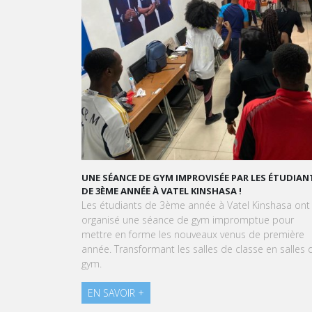
UNE SÉANCE DE GYM IMPROVISÉE PAR LES ÉTUDIANTS
GR
DE 3ÈME ANNÉE À VATEL KINSHASA !
G
Les étudiants de 3ème année à Vatel Kinshasa ont
À 
organisé une séance de gym impromptue pour
Ki
mettre en forme les nouveaux venus de première
ex
année. Transformant les salles de classe en salles de
pâ
gym.
E
EN SAVOIR +