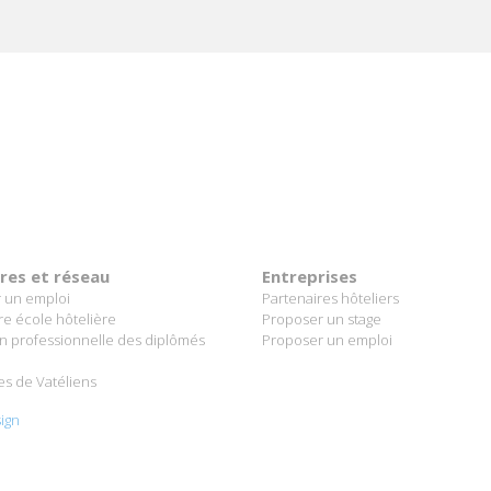
ères et réseau
Entreprises
 un emploi
Partenaires hôteliers
re école hôtelière
Proposer un stage
on professionnelle des diplômés
Proposer un emploi
es de Vatéliens
ign