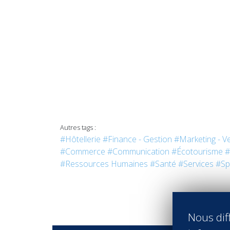
Autres tags :
#Hôtellerie
#Finance - Gestion
#Marketing - V
#Commerce
#Communication
#Écotourisme
#
#Ressources Humaines
#Santé
#Services
#Sp
Nous diff