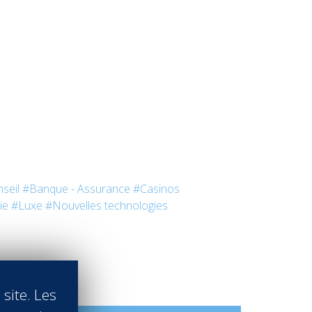
seil
#Banque - Assurance
#Casinos
ie
#Luxe
#Nouvelles technologies
 site. Les