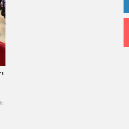
ANSFORMONS LE STRESS EN SUCCÈS
and Oral, les étudiants de Vatel
és à transformer le stress en une
élicieuse qu'une création