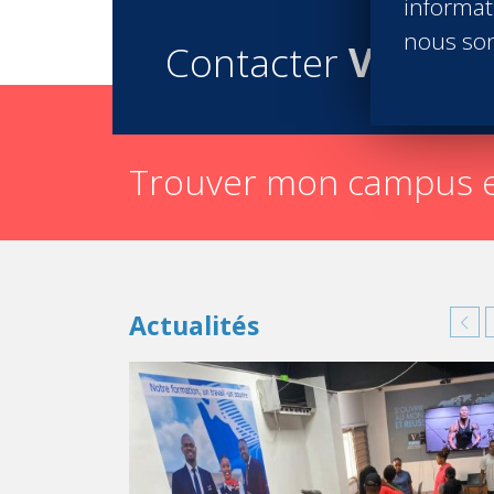
informati
nous son
Contacter
Vatel
Trouver mon campus e
Actualités