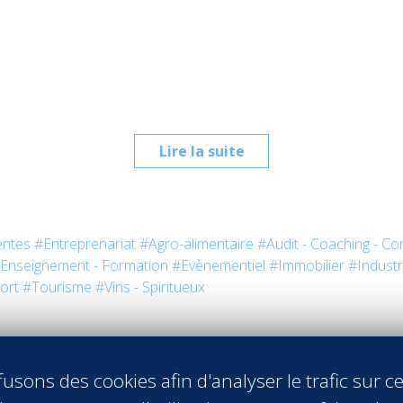
Lire la suite
entes
#Entreprenariat
#Agro-alimentaire
#Audit - Coaching - Con
Enseignement - Formation
#Evènementiel
#Immobilier
#Industr
ort
#Tourisme
#Vins - Spiritueux
usons des cookies afin d'analyser le trafic sur ce