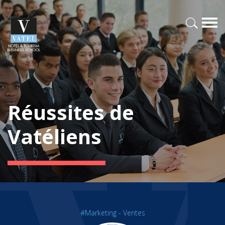
Réussites de
Vatéliens
#Marketing - Ventes