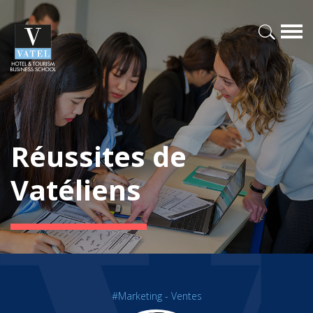
Réussites de
Vatéliens
#Marketing - Ventes