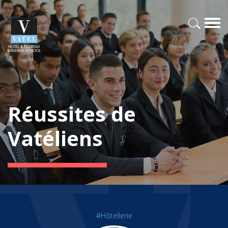
Réussites de
Vatéliens
#Hôtellerie