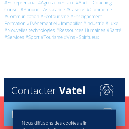
#Entreprenariat
#Agro-alimentaire
#Audit - Coaching -
Conseil
#Banque - Assurance
#Casinos
#Commerce
#Communication
#Écotourisme
#Enseignement -
Formation
#Evènementiel
#Immobilier
#Industrie
#Luxe
#Nouvelles technologies
#Ressources Humaines
#Santé
#Services
#Sport
#Tourisme
#Vins - Spiritueux
Contacter
Vatel
Brochure
Nous diffusons des cookies afin