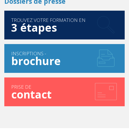
Dossiers de presse
TROUVEZ VOTRE FORMATION EN
3 étapes
INSCRIPTIONS -
brochure
PRISE DE
contact