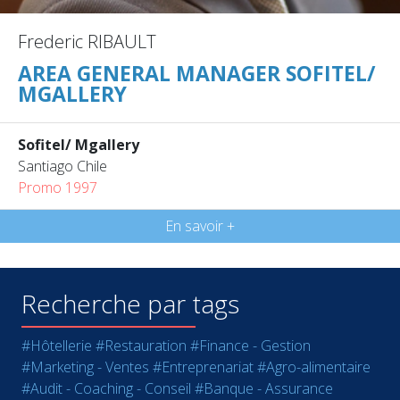
Frederic RIBAULT
AREA GENERAL MANAGER SOFITEL/
MGALLERY
Sofitel/ Mgallery
Santiago Chile
Promo 1997
En savoir +
Recherche par tags
#Hôtellerie
#Restauration
#Finance - Gestion
#Marketing - Ventes
#Entreprenariat
#Agro-alimentaire
#Audit - Coaching - Conseil
#Banque - Assurance