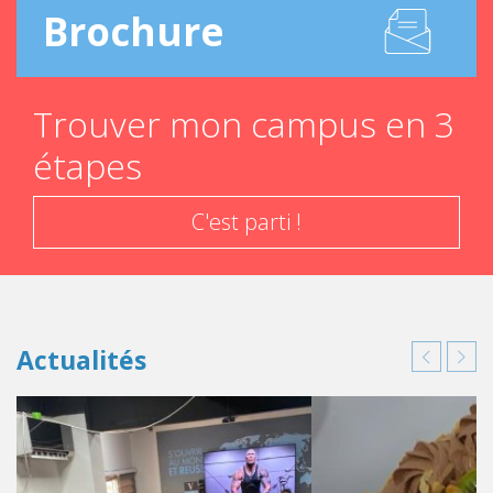
Brochure
Trouver mon campus en 3
étapes
C'est parti !
Actualités