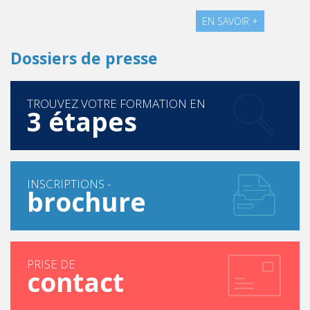
EN SAVOIR +
Dossiers de presse
TROUVEZ VOTRE FORMATION EN
3 étapes
INSCRIPTIONS -
brochure
PRISE DE
contact