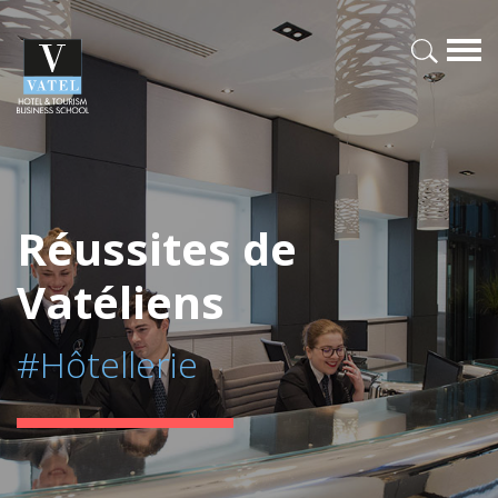
Réussites de
Vatéliens
#Hôtellerie