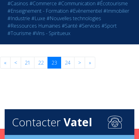
#Casinos
#Commerce
#Communication
#Écotourisme
#Enseignement - Formation
#Evènementiel
#Immobilier
#Industrie
#Luxe
#Nouvelles technologies
#Ressources Humaines
#Santé
#Services
#Sport
#Tourisme
#Vins - Spiritueux
«
<
21
22
23
24
>
»
Contacter
Vatel