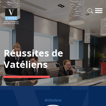
Réussites de
Vatéliens
#Hôtellerie