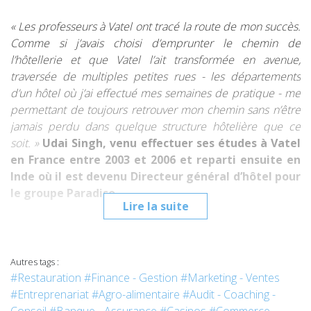
« Les professeurs à Vatel ont tracé la route de mon succès.
Comme si j’avais choisi d’emprunter le chemin de
l’hôtellerie et que Vatel l’ait transformée en avenue,
traversée de multiples petites rues - les départements
d’un hôtel où j’ai effectué mes semain
es
de pratique - me
permettant de toujours retrouver mon chemin sans n’être
jamais perdu dans quelque structure hôtelière que ce
soit. »
Udai Singh,
venu effectuer
ses études à Vatel
en France entre 2003 et 2006 et reparti ensuite en
Inde où il est devenu Directeur général d’hôtel pour
le
groupe Paradiso.
Lire la suite
***
« Suite à l’obtention de mon diplôme Vatel en 2005, j’ai été
embauché dans de grands hôtels internationaux en Inde
comme
l'Oberoi
et
L'Hôtel Imperial
, passant du Front
Autres tags :
Office, aux Ventes et Marketing. Etant celui qui avait appris,
#Restauration
#Finance - Gestion
#Marketing - Ventes
« l’Art de recevoir » à la française, je m’occupais
#Entreprenariat
#Agro-alimentaire
#Audit - Coaching -
personnellement des clients, entreprises et politiciens