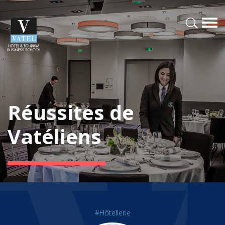
Réussites de
Vatéliens
#Hôtellerie