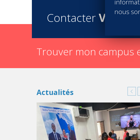
informati
nous son
Contacter
Vatel
Trouver mon campus e
Actualités