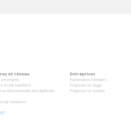
ères et réseau
Entreprises
 un emploi
Partenaires hôteliers
re école hôtelière
Proposer un stage
on professionnelle des diplômés
Proposer un emploi
es de Vatéliens
ign