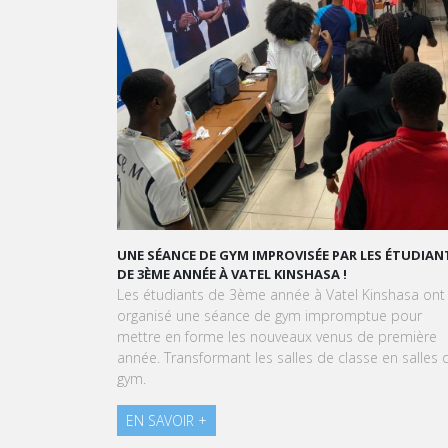
UNE SÉANCE DE GYM IMPROVISÉE PAR LES ÉTUDIAN
DE 3ÈME ANNÉE À VATEL KINSHASA !
Les étudiants de 3ème année à Vatel Kinshasa ont
organisé une séance de gym impromptue pour
mettre en forme les nouveaux venus de première
année. Transformant les salles de classe en salles 
gym.
EN SAVOIR +