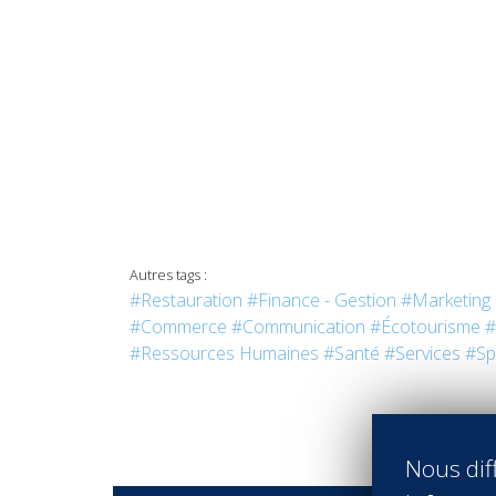
Autres tags :
#Restauration
#Finance - Gestion
#Marketing 
#Commerce
#Communication
#Écotourisme
#
#Ressources Humaines
#Santé
#Services
#Sp
Nous diff