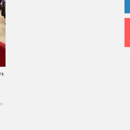
TS
de