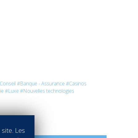
 Conseil
#Banque - Assurance
#Casinos
ie
#Luxe
#Nouvelles technologies
 site. Les