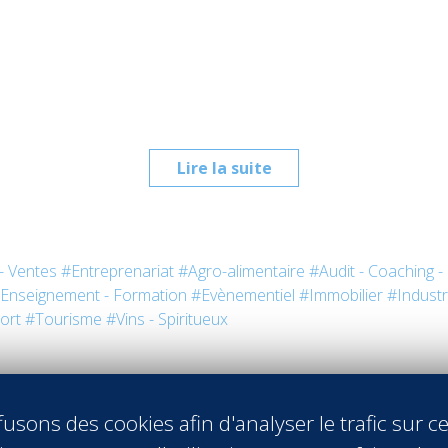
Lire la suite
- Ventes
#Entreprenariat
#Agro-alimentaire
#Audit - Coaching -
Enseignement - Formation
#Evènementiel
#Immobilier
#Industr
ort
#Tourisme
#Vins - Spiritueux
usons des cookies afin d'analyser le trafic sur ce