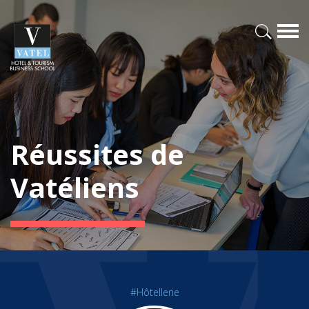
Réussites de
Vatéliens
#Hôtellerie