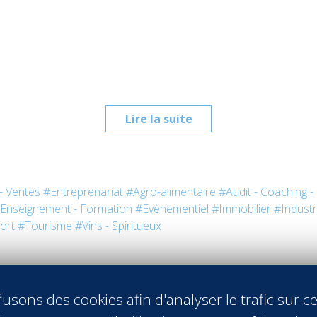
Lire la suite
- Ventes
#Entreprenariat
#Agro-alimentaire
#Audit - Coaching -
Enseignement - Formation
#Evènementiel
#Immobilier
#Industr
ort
#Tourisme
#Vins - Spiritueux
usons des cookies afin d'analyser le trafic sur ce