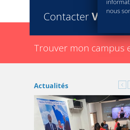
informati
nous son
Contacter
Vatel
Trouver mon campus e
Actualités