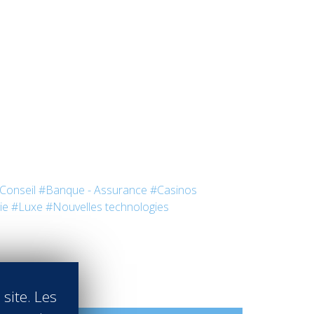
 Conseil
#Banque - Assurance
#Casinos
ie
#Luxe
#Nouvelles technologies
 site. Les