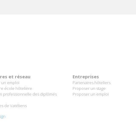
ères et réseau
Entreprises
 un emploi
Partenaires hôteliers
re école hôtelière
Proposer un stage
on professionnelle des diplômés
Proposer un emploi
es de Vatéliens
ign