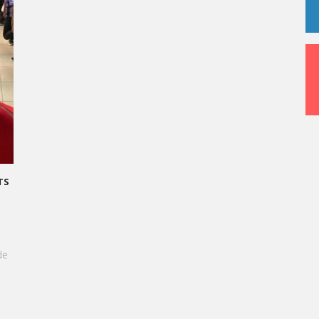
L : TRANSFORMONS LE STRESS EN SUCCÈS
 !
e du Grand Oral, les étudiants de Vatel
nt invités à transformer le stress en une
aussi délicieuse qu'une création
 +