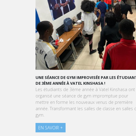
UNE SÉANCE DE GYM IMPROVISÉE PAR LES ÉTUDIANTS
GRAND ORA
DE 3ÈME ANNÉE À VATEL KINSHASA !
GOURMAND
Les étudiants de 3ème année à Vatel Kinshasa ont
À l'approch
organisé une séance de gym impromptue pour
Kinshasa so
mettre en forme les nouveaux venus de première
expérience 
année. Transformant les salles de classe en salles de
pâtissière.
gym.
EN SAVOIR
EN SAVOIR +