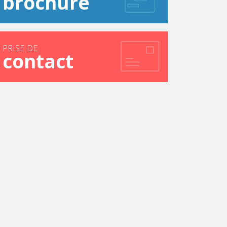
brochure
PRISE DE
contact
s (La Réunion)
rsité Saint Joseph de Beyrouth
(Liban).