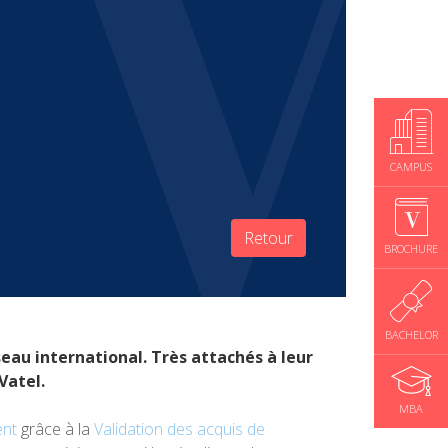
CAMPUS
Retour
BROCHURE
BACHELOR
au international. Très attachés à leur
Vatel.
MBA
ent
grâce à la
Validation des acquis de