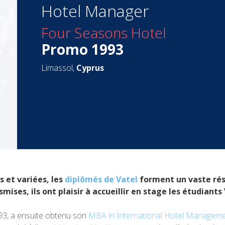
Hotel Manager
Four Seasons Hotel
Promo 1993
Limassol,
Cyprus
 et variées, les
diplômés de Vatel
forment un vaste rése
mises, ils ont plaisir à accueillir en stage les étudiants 
3, a ensuite obtenu son
MBA in International Hotel Managem