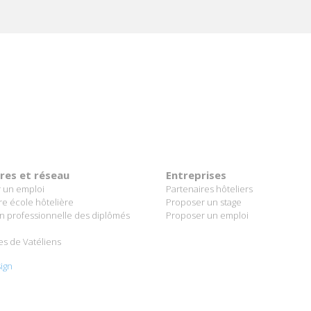
ères et réseau
Entreprises
 un emploi
Partenaires hôteliers
re école hôtelière
Proposer un stage
on professionnelle des diplômés
Proposer un emploi
es de Vatéliens
ign