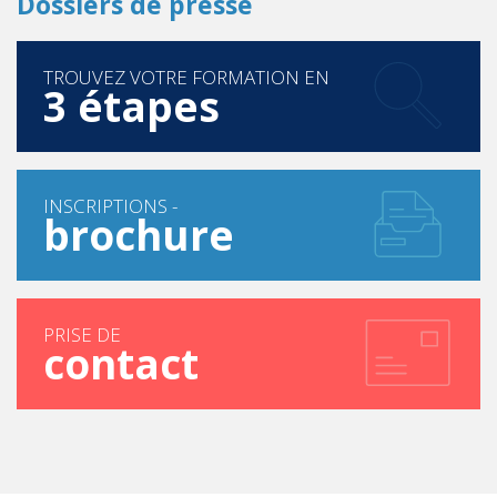
Dossiers de presse
TROUVEZ VOTRE FORMATION EN
3 étapes
INSCRIPTIONS -
brochure
PRISE DE
contact