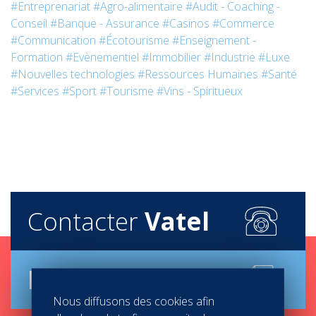
#Entreprenariat
#Agro-alimentaire
#Audit - Coaching -
Conseil
#Banque - Assurance
#Casinos
#Commerce
#Communication
#Écotourisme
#Enseignement -
Formation
#Evènementiel
#Immobilier
#Industrie
#Luxe
#Nouvelles technologies
#Ressources Humaines
#Santé
#Services
#Sport
#Tourisme
#Vins - Spiritueux
Contacter
Vatel
Brochure
Nous diffusons des cookies afin