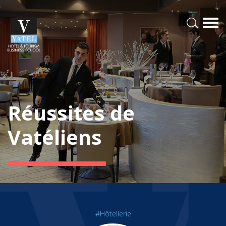
Réussites de
Vatéliens
#Hôtellerie