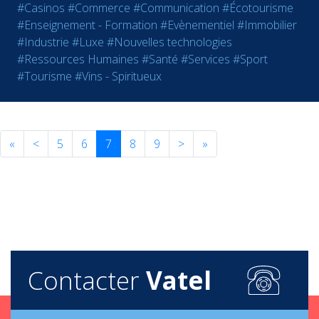
#Casinos
#Commerce
#Communication
#Écotourisme
#Enseignement - Formation
#Evènementiel
#Immobilier
#Industrie
#Luxe
#Nouvelles technologies
#Ressources Humaines
#Santé
#Services
#Sport
#Tourisme
#Vins - Spiritueux
«
<
5
6
7
8
9
>
»
Contacter
Vatel