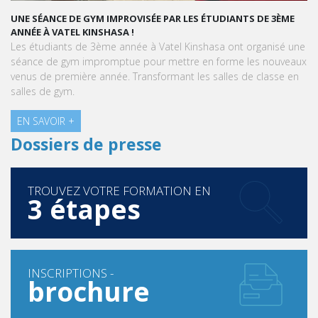
UNE SÉANCE DE GYM IMPROVISÉE PAR LES ÉTUDIANTS DE 3ÈME
ANNÉE À VATEL KINSHASA !
Les étudiants de 3ème année à Vatel Kinshasa ont organisé une
séance de gym impromptue pour mettre en forme les nouveaux
venus de première année. Transformant les salles de classe en
salles de gym.
EN SAVOIR +
Dossiers de presse
TROUVEZ VOTRE FORMATION EN
3 étapes
INSCRIPTIONS -
brochure