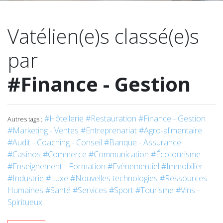
Vatélien(e)s classé(e)s
par
#Finance - Gestion
#Hôtellerie
#Restauration
#Finance - Gestion
Autres tags :
#Marketing - Ventes
#Entreprenariat
#Agro-alimentaire
#Audit - Coaching - Conseil
#Banque - Assurance
#Casinos
#Commerce
#Communication
#Écotourisme
#Enseignement - Formation
#Evènementiel
#Immobilier
#Industrie
#Luxe
#Nouvelles technologies
#Ressources
Humaines
#Santé
#Services
#Sport
#Tourisme
#Vins -
Spiritueux