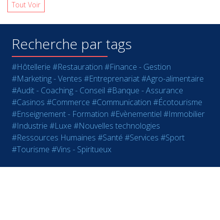
Tout Voir
Recherche par tags
#Hôtellerie
#Restauration
#Finance - Gestion
#Marketing - Ventes
#Entreprenariat
#Agro-alimentaire
#Audit - Coaching - Conseil
#Banque - Assurance
#Casinos
#Commerce
#Communication
#Écotourisme
#Enseignement - Formation
#Evènementiel
#Immobilier
#Industrie
#Luxe
#Nouvelles technologies
#Ressources Humaines
#Santé
#Services
#Sport
#Tourisme
#Vins - Spiritueux