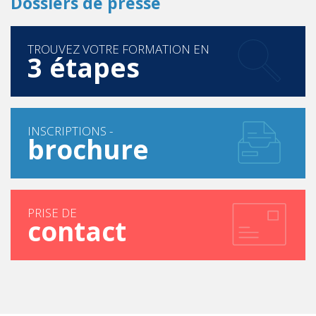
Dossiers de presse
TROUVEZ VOTRE FORMATION EN
3 étapes
INSCRIPTIONS -
brochure
PRISE DE
contact