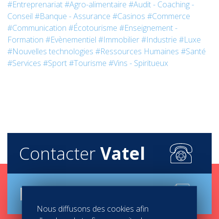
#Entreprenariat
#Agro-alimentaire
#Audit - Coaching -
Conseil
#Banque - Assurance
#Casinos
#Commerce
#Communication
#Écotourisme
#Enseignement -
Formation
#Evènementiel
#Immobilier
#Industrie
#Luxe
#Nouvelles technologies
#Ressources Humaines
#Santé
#Services
#Sport
#Tourisme
#Vins - Spiritueux
Contacter
Vatel
Brochure
Nous diffusons des cookies afin