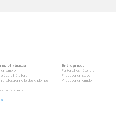
ères et réseau
Entreprises
 un emploi
Partenaires hôteliers
re école hôtelière
Proposer un stage
on professionnelle des diplômés
Proposer un emploi
es de Vatéliens
ign