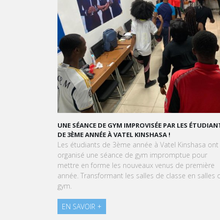
Culture : la ville est riche de nombreux m
Fascination : happenings du
Voyage à Na
UNE SÉANCE DE GYM IMPROVISÉE PAR LES ÉTUDIANTS
DE 3ÈME ANNÉE À VATEL KINSHASA !
Les étudiants de 3ème année à Vatel Kinshasa ont
organisé une séance de gym impromptue pour
mettre en forme les nouveaux venus de première
année. Transformant les salles de classe en salles de
gym.
EN SAVOIR +