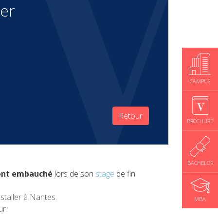
ler
CAMPUS
Retour
BROCHURE
BACHELOR
ent embauché
lors de son
stage
de fin
staller à Nantes.
MBA
ur.