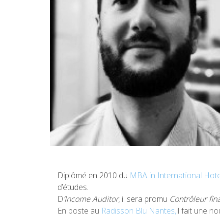
Diplômé en 2010 du
MBA in International Ho
d’études.
D
’Income Auditor
, il sera promu
Contrôleur fin
En poste au
Radisson Blu Nantes,
il fait une n