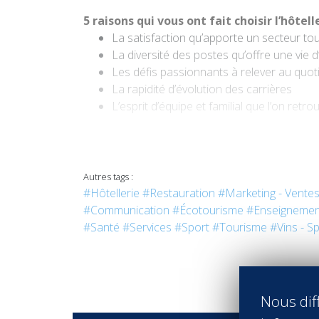
5 raisons qui vous ont fait choisir l’hôtell
La satisfaction qu’apporte un secteur to
La diversité des postes qu’offre une vie d
Les défis passionnants à relever au quot
La rapidité d’évolution des carrières
L’esprit d’équipe et familial que l’on ret
5 dates clés de votre CV :
2007 : Obtention d’un Bachelor
Management e
Autres tags :
Management
à
Vatel Lyon.
#Hôtellerie
#Restauration
#Marketing - Vente
2009 : Stage de fin d’études au service financi
#Communication
#Écotourisme
#Enseignemen
2010 : Embauche directe après le stage, en qua
#Santé
#Services
#Sport
#Tourisme
#Vins - Sp
2012 : Premier poste de Contrôleur financier, t
2018 : Professeur de Gestion et Economie d’E
Nous diff