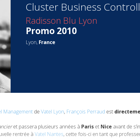
Cluster Business Control
Radisson Blu Lyon
Promo 2010
Lyon,
France
tel Management
de
Vatel Lyon
,
François Perraud
est
directem
ancier
et passera plusieurs années à
Paris
et
Nice
avant de s’in
ouvelle rentrée à
Vatel Nantes
, cette fois-ci en tant que professe