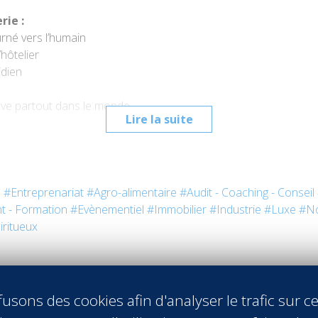
erie :
urné vers l’humain
’hôtelier
idien
rouve partout dans le monde
Lire la suite
t Economie Appliquée
à l
’Université Jean Moulin
de Lyon et pou
s
#Entreprenariat
#Agro-alimentaire
#Audit - Coaching - Conseil
er du
Park Inn by Radisson de Roissy
t - Formation
#Evènementiel
#Immobilier
#Industrie
#Luxe
#No
lité d’Income Auditor
iritueux
oujours à Paris
ntreprise à
Vatel Nantes
.
usons des cookies afin d'analyser le trafic sur ce