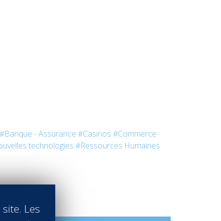
rsuite d’études en
MBA in International Hotel
#Banque - Assurance
#Casinos
#Commerce
uvelles technologies
#Ressources Humaines
 site. Les