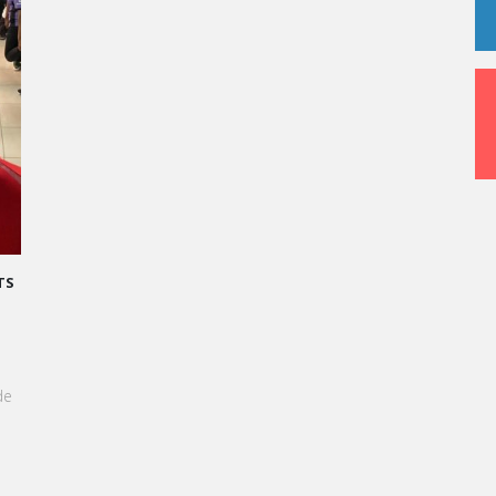
usées, spectacles, concerts, festivals…
ntes
,
Machines de l’île
…
GRAND ORAL : TRANSFORMONS LE STRESS EN SUCCÈS
GOURMAND !
À l'approche du Grand Oral, les étudiants de Vatel
Kinshasa sont invités à transformer le stress en une
expérience aussi délicieuse qu'une création
pâtissière.
EN SAVOIR +