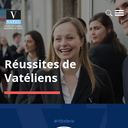
Réussites de
Vatéliens
#Hôtellerie