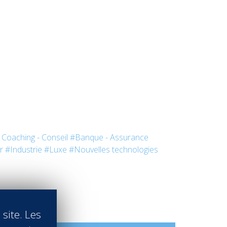
- Coaching - Conseil
#Banque - Assurance
r
#Industrie
#Luxe
#Nouvelles technologies
 site. Les