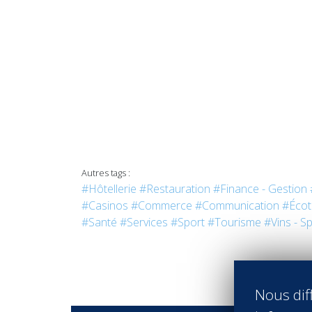
Autres tags :
#Hôtellerie
#Restauration
#Finance - Gestion
#Casinos
#Commerce
#Communication
#Écot
#Santé
#Services
#Sport
#Tourisme
#Vins - Sp
Nous diff