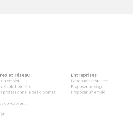
ères et réseau
Entreprises
 un emploi
Partenaires hôteliers
re école hôtelière
Proposer un stage
on professionnelle des diplômés
Proposer un emploi
es de Vatéliens
ign