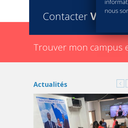
informati
nous son
Contacter
Vatel
Trouver mon campus e
Actualités