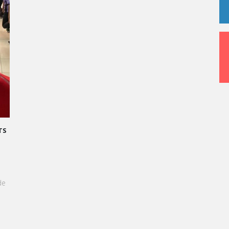
RAND ORAL : TRANSFORMONS LE STRESS EN SUCCÈS
GOURMAND !
 l'approche du Grand Oral, les étudiants de Vatel
inshasa sont invités à transformer le stress en une
xpérience aussi délicieuse qu'une création
âtissière.
EN SAVOIR +