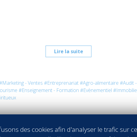
Lire la suite
#Marketing - Ventes
#Entreprenariat
#Agro-alimentaire
#Audit 
ourisme
#Enseignement - Formation
#Evènementiel
#Immobilie
iritueux
usons des cookies afin d'analyser le trafic sur ce