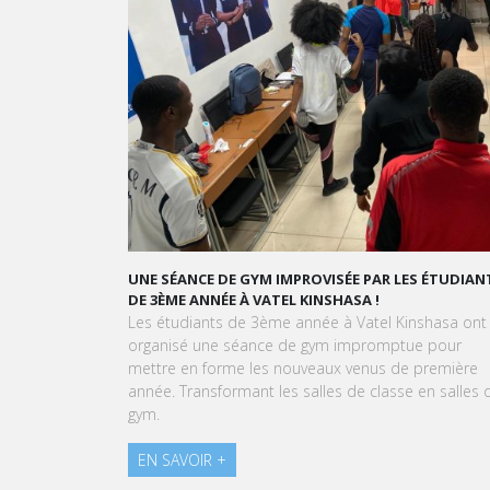
UNE SÉANCE DE GYM IMPROVISÉE PAR LES ÉTUDIANTS
G
DE 3ÈME ANNÉE À VATEL KINSHASA !
Les étudiants de 3ème année à Vatel Kinshasa ont
À
organisé une séance de gym impromptue pour
K
mettre en forme les nouveaux venus de première
e
année. Transformant les salles de classe en salles de
p
gym.
EN SAVOIR +