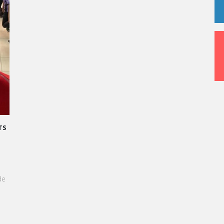
GRAND ORAL : TRANSFORMONS LE STRESS EN SUCCÈS
GOURMAND !
À l'approche du Grand Oral, les étudiants de Vatel
Kinshasa sont invités à transformer le stress en une
expérience aussi délicieuse qu'une création
pâtissière.
EN SAVOIR +