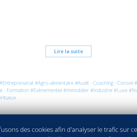
Lire la suite
#Entreprenariat
#Agro-alimentaire
#Audit - Coaching - Conseil
#
t - Formation
#Evènementiel
#Immobilier
#Industrie
#Luxe
#No
iritueux
usons des cookies afin d'analyser le trafic sur ce