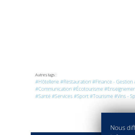
Autres tags :
#Hôtellerie
#Restauration
#Finance - Gestion
#Communication
#Écotourisme
#Enseignemen
#Santé
#Services
#Sport
#Tourisme
#Vins - Sp
Nous diff