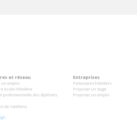
ères et réseau
Entreprises
 un emploi
Partenaires hôteliers
re école hôtelière
Proposer un stage
on professionnelle des diplômés
Proposer un emploi
es de Vatéliens
ign