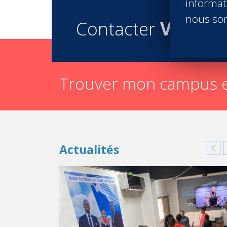
informati
nous son
Contacter
Vatel
Trouver mon campus e
Actualités