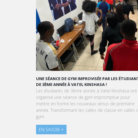
UNE SÉANCE DE GYM IMPROVISÉE PAR LES ÉTUDIANTS
DE 3ÈME ANNÉE À VATEL KINSHASA !
Les étudiants de 3ème année à Vatel Kinshasa ont
organisé une séance de gym impromptue pour
mettre en forme les nouveaux venus de première
année. Transformant les salles de classe en salles de
gym.
EN SAVOIR +