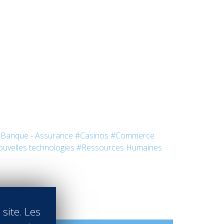
Banque - Assurance
#Casinos
#Commerce
uvelles technologies
#Ressources Humaines
 site. Les