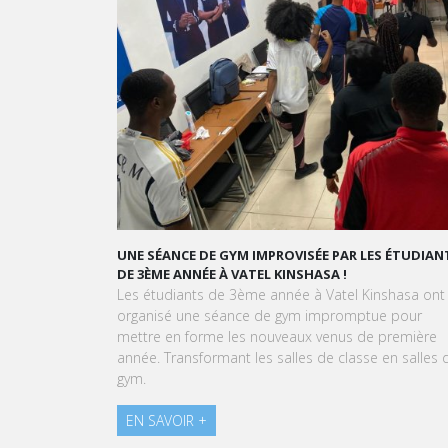
Motivation
Désir d’échange et de partage d’expérie
Curiosité
Vous voulez en savoir plus sur
Excel Place
* Adopté par de nombreux cabinets de consei
dans le domaine sportif et s’applique aisément
UNE SÉANCE DE GYM IMPROVISÉE PAR LES ÉTUDIANTS
GRAND ORAL 
DE 3ÈME ANNÉE À VATEL KINSHASA !
GOURMAND !
Les étudiants de 3ème année à Vatel Kinshasa ont
À l'approche d
organisé une séance de gym impromptue pour
Kinshasa sont 
mettre en forme les nouveaux venus de première
expérience au
année. Transformant les salles de classe en salles de
pâtissière.
gym.
EN SAVOIR +
EN SAVOIR +