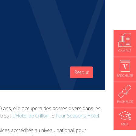
CAMPUS
Retour
BROCHURE
BACHELOR
0 ans, elle occupera des postes divers dans les
res :
L’Hôtel de Crillon
, le
Four Seasons Hotel
MBA
vices accrédités au niveau national, pour