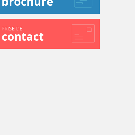
brochure
PRISE DE
contact
ssement de soi et d’exigence. Il est bien connu