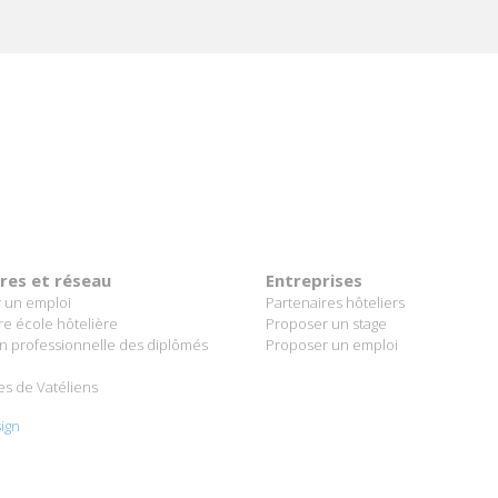
ères et réseau
Entreprises
 un emploi
Partenaires hôteliers
re école hôtelière
Proposer un stage
on professionnelle des diplômés
Proposer un emploi
es de Vatéliens
ign