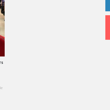
nces
? Isabelle Boutteville vous présente
ICI
sa société.
ls, «
l’extra mile
» ou le « toujours + », est un concept de dépa
 au monde de l’entreprise.
: TRANSFORMONS LE STRESS EN SUCCÈS
u Grand Oral, les étudiants de Vatel
invités à transformer le stress en une
ssi délicieuse qu'une création