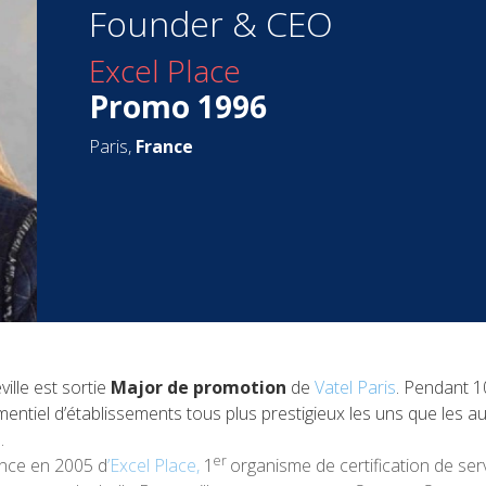
Founder & CEO
Excel Place
Promo 1996
Paris,
France
ille est sortie
Major de promotion
de
Vatel Paris
. Pendant 1
tiel d’établissements tous plus prestigieux les uns que les aut
…
er
ence en 2005 d
’
Excel Place
,
1
organisme de certification de ser