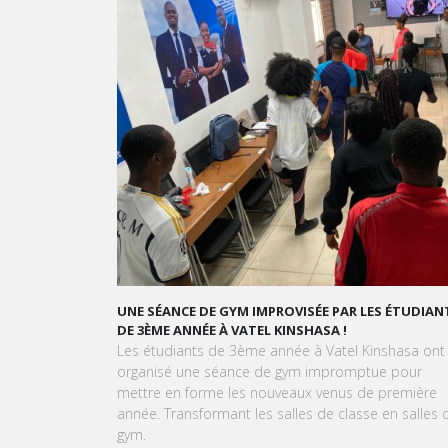
PAR LES ÉTUDIANTS
GRAND ORAL : TRANSFORMONS LE STRESS EN SU
 !
GOURMAND !
tel Kinshasa ont
À l'approche du Grand Oral, les étudiants de Vat
romptue pour
Kinshasa sont invités à transformer le stress en 
nus de première
expérience aussi délicieuse qu'une création
classe en salles de
pâtissière.