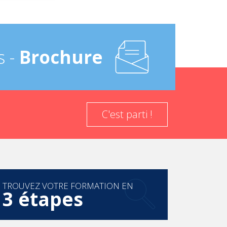
s -
Brochure
C'est parti !
TROUVEZ VOTRE FORMATION EN
3 étapes