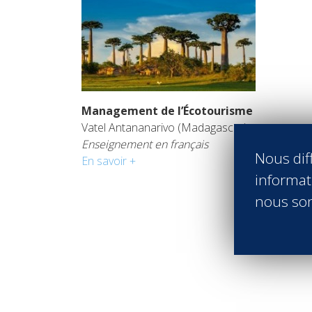
Management de l’Écotourisme
Vatel Antananarivo (Madagascar)
Enseignement en français
Nous diff
En savoir +
informati
nous son