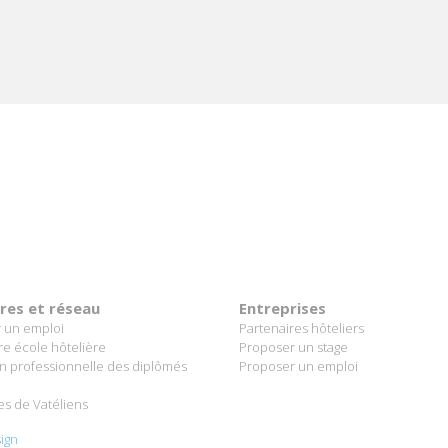
ères et réseau
Entreprises
 un emploi
Partenaires hôteliers
re école hôtelière
Proposer un stage
on professionnelle des diplômés
Proposer un emploi
es de Vatéliens
ign