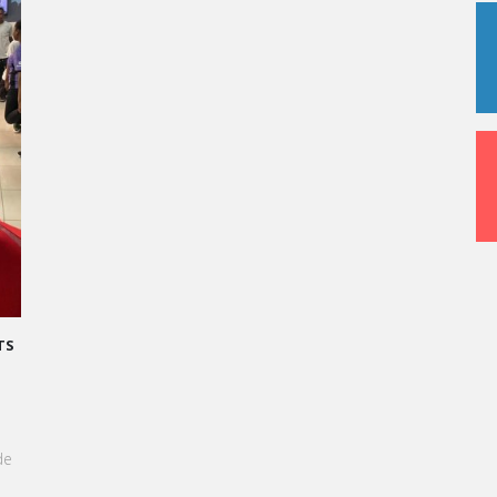
CCÈS
el
une