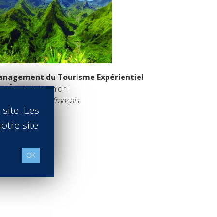
nagement du Tourisme Expérientiel
tel Île de la Réunion
seignement en français
 site. Les
 savoir +
otre site
OK