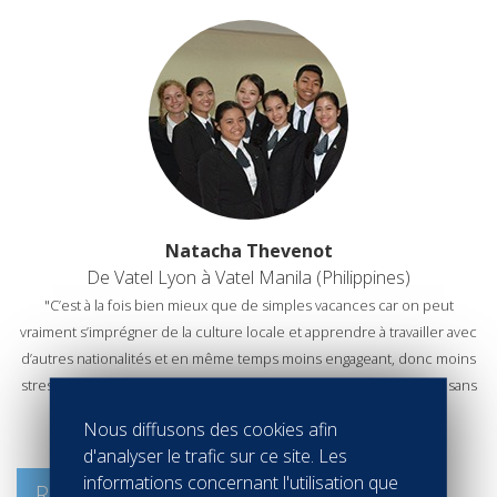
Natacha Thevenot
De Vatel Lyon à Vatel Manila (Philippines)
"C’est à la fois bien mieux que de simples vacances car on peut
vraiment s’imprégner de la culture locale et apprendre à travailler avec
d’autres nationalités et en même temps moins engageant, donc moins
stressant qu’un nouvel emploi qui nous ferait traverser la planète sans
billet retour."
Nous diffusons des cookies afin
En savoir +
d'analyser le trafic sur ce site. Les
informations concernant l'utilisation que
RETOUR