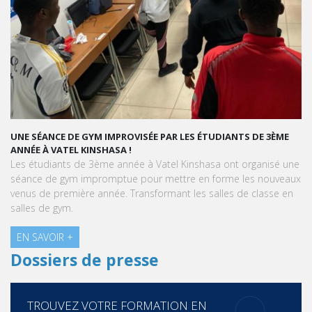
 PAR LES ÉTUDIANTS DE 3ÈME
GRAND ORAL : TRANSFORMONS LE ST
GOURMAND !
atel Kinshasa ont organisé une
À l'approche du Grand Oral, les étudi
 mettre en forme les nouveaux
invités à transformer le stress en une
rmant les salles de classe en
délicieuse qu'une création pâtissière.
EN SAVOIR +
Dossiers de presse
TROUVEZ VOTRE FORMATION EN