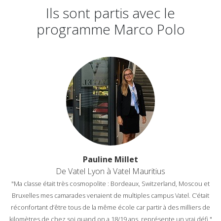
Ils sont partis avec le
programme Marco Polo
Pauline Millet
De Vatel Lyon à Vatel Mauritius
"Ma classe était très cosmopolite : Bordeaux, Switzerland, Moscou et
Bruxelles mes camarades venaient de multiples campus Vatel. C’était
réconfortant d’être tous de la même école car partir à des milliers de
kilomètres de chez soi quand on a 18/19 ans, représente un vrai défi."